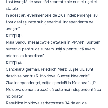
fost însoțită de scandări repetate ale numelui șefei
statului.
În acest an, evenimentele de Ziua Independenței au
fost desfășurate sub genericul
„Independența ne
unește”
.
CITIȚI ȘI:
Maia Sandu, mesaj către cetățeni, în PMAN: „Suntem
puternici pentru că suntem uniți și pentru că avem
prieteni extraordinari”
CITIȚI și:
Cancelarul german, Friedrich Merz: „Ușile UE sunt
deschise pentru R. Moldova. Sunteți bineveniți”
Ziua Independenței, ediție specială la Moldova 1: „R.
Moldova demonstrează că este mai independentă ca
niciodată”
Republica Moldova sărbătorește 34 de ani de