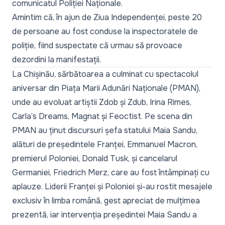
comunicatul Poliției Naționale.
Amintim că, în ajun de Ziua Independenței,
peste 20
de persoane au fost conduse la inspectoratele de
poliție,
fiind suspectate că urmau să provoace
dezordini la manifestații.
La Chișinău, sărbătoarea a culminat cu spectacolul
aniversar din Piața Marii Adunări Naționale (PMAN),
unde au evoluat artiștii Zdob și Zdub, Irina Rimes,
Carla’s Dreams, Magnat și Feoctist. Pe scena din
PMAN au ținut discursuri șefa statului Maia Sandu,
alături de președintele Franței, Emmanuel Macron,
premierul Poloniei, Donald Tusk, și cancelarul
Germaniei, Friedrich Merz, care au fost întâmpinați cu
aplauze. Liderii Franței și Poloniei și-au rostit mesajele
exclusiv în limba română, gest apreciat de mulțimea
prezentă, iar intervenția președintei Maia Sandu a