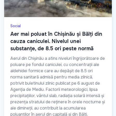
Social
Aer mai poluat în Chișinău și Bălți din
cauza caniculei. Nivelul unei
substanțe, de 8.5 ori peste normă
Aerul din Chișinău a atins niveluri îngrijorătoare de
poluare pe fondul caniculei, cu concentrații ale
aldehidei formice care au depășit de 8.5 ori
norma sanitară admisă pentru media zilnică,
potrivit buletinului zilnic publicat pe 6 august de
Agenția de Mediu. Factorii meteorologici, lipsa
precipitațiilor, vântul slab, radiația solară intensă și
prezența stratului de reținere în orele nocturne și
ale dimineții, au contribuit la acumularea
poluanților în aerul din capitală și din Bălți.