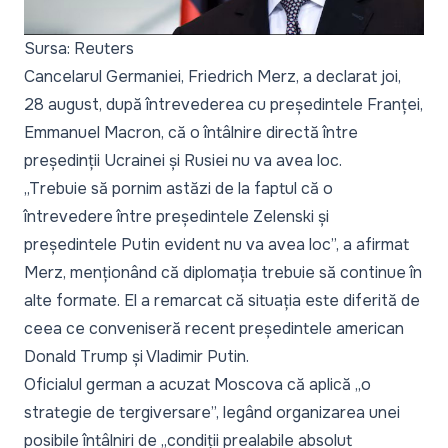
Sursa: Reuters
Cancelarul Germaniei, Friedrich Merz, a declarat joi,
28 august, după întrevederea cu președintele Franței,
Emmanuel Macron, că o întâlnire directă între
președinții Ucrainei și Rusiei nu va avea loc.
„Trebuie să pornim astăzi de la faptul că o
întrevedere între președintele Zelenski și
președintele Putin evident nu va avea loc”,
a afirmat
Merz, menționând că diplomația trebuie să continue în
alte formate. El a remarcat că situația este diferită de
ceea ce conveniseră recent președintele american
Donald Trump și Vladimir Putin.
Oficialul german a acuzat Moscova că aplică
„o
strategie de tergiversare”,
legând organizarea unei
posibile întâlniri de
„condiții prealabile absolut