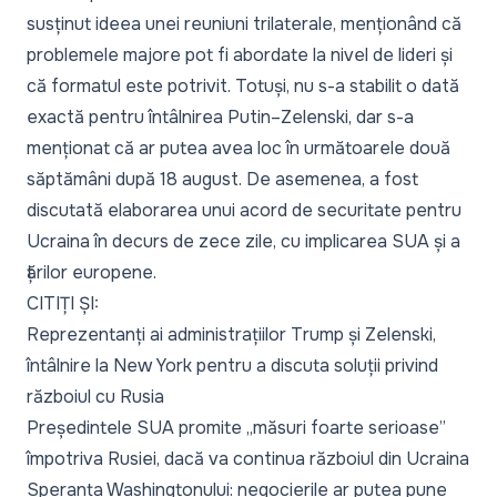
susținut ideea unei reuniuni trilaterale, menționând că
problemele majore pot fi abordate la nivel de lideri și
că formatul este potrivit. Totuși, nu s-a stabilit o dată
exactă pentru întâlnirea Putin–Zelenski, dar s-a
menționat că ar putea avea loc în următoarele două
săptămâni după 18 august. De asemenea, a fost
discutată elaborarea unui acord de securitate pentru
Ucraina în decurs de zece zile, cu implicarea SUA și a
țărilor europene.
CITIȚI ȘI:
Reprezentanți ai administrațiilor Trump și Zelenski,
întâlnire la New York pentru a discuta soluții privind
războiul cu Rusia
Președintele SUA promite „măsuri foarte serioase”
împotriva Rusiei, dacă va continua războiul din Ucraina
Speranța Washingtonului: negocierile ar putea pune