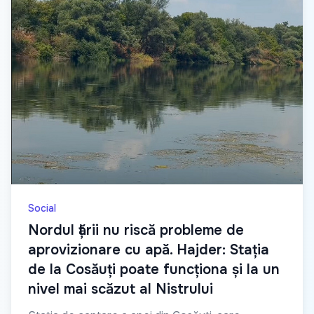
Social
Nordul țării nu riscă probleme de
aprovizionare cu apă. Hajder: Stația
de la Cosăuți poate funcționa și la un
nivel mai scăzut al Nistrului