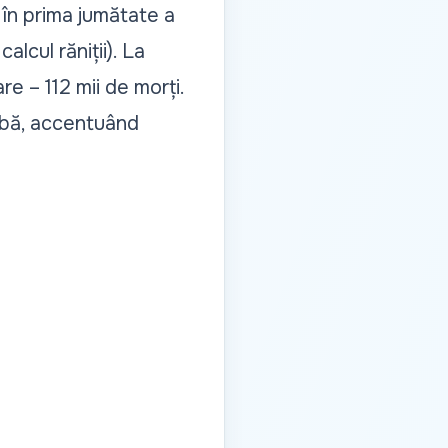
r în prima jumătate a
alcul răniții). La
e – 112 mii de morți.
Albă, accentuând