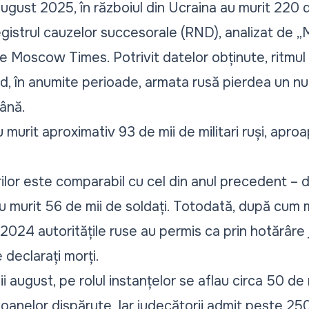
 august 2025, în războiul din Ucraina au murit 220 de
egistrul cauzelor succesorale (RND), analizat de „
e Moscow Times
. Potrivit datelor obținute, ritmul
nd, în anumite perioade, armata rusă pierdea un n
ână.
au murit aproximativ 93 de mii de militari ruși, apr
rilor este comparabil cu cel din anul precedent – d
 au murit 56 de mii de soldați. Totodată, după cu
i 2024 autoritățile ruse au permis ca prin hotărâr
e declarați morți.
nii august, pe rolul instanțelor se aflau circa 50 de 
oanelor dispărute. Iar judecătorii admit peste 25