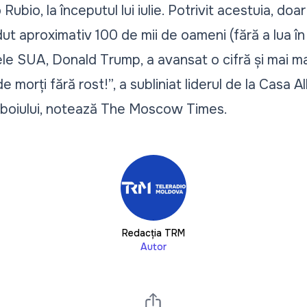
ubio, la începutul lui iulie. Potrivit acestuia, doa
rdut aproximativ 100 de mii de oameni (fără a lua în c
le SUA, Donald Trump, a avansat o cifră și mai mar
e morți fără rost!”, a subliniat liderul de la Casa 
ăzboiului, notează The Moscow Times.
Redacția TRM
Autor