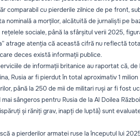
umăr comparabil cu pierderile zilnice de pe front, s
sta nominală a morților, alcătuită de jurnaliști pe ba
in rețelele sociale, până la sfârșitul verii 2025, fig
atrage atenția că această cifră nu reflectă totali
care deces există informații publice.
 serviciile de informații britanice au raportat că, de
na, Rusia ar fi pierdut în total aproximativ 1 milion
ilor, până la 250 de mii de militari ruși ar fi fost 
l mai sângeros pentru Rusia de la Al Doilea Război
ispăruți și răniți grav, inapți de luptă) sunt evalu
ă a pierderilor armatei ruse la începutul lui 2025