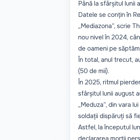
Până la sfârșitul lunii
Datele se conțin în R
„Mediazona”, scrie
Th
nou nivel în 2024, câ
de oameni pe săptăm
În total, anul trecut, 
(50 de mii).
În 2025, ritmul pierde
sfârșitul lunii august
„Meduza”, din vara lu
soldații dispăruți să fi
Astfel, la începutul lu
declararea morții pers