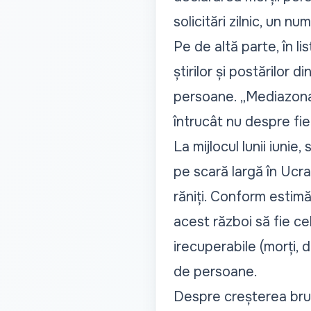
solicitări zilnic, un n
Pe de altă parte, în li
știrilor și postărilor d
persoane. „Mediazona” 
întrucât nu despre fie
La mijlocul lunii iunie,
pe scară largă în Ucrai
răniți. Conform estimăr
acest război să fie ce
irecuperabile (morți, d
de persoane.
Despre creșterea brusc