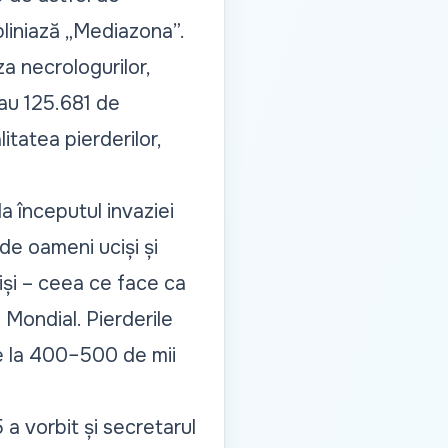
ubliniază „Mediazona”.
za necrologurilor,
urau 125.681 de
tatea pierderilor,
 la începutul invaziei
 de oameni uciși și
uciși – ceea ce face ca
 Mondial. Pierderile
ate la 400–500 de mii
 a vorbit și secretarul