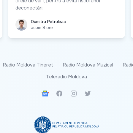
orele de vârf, pentru a evita riscul unor
deconectări.
Dumitru Petruleac
Dumitru Petruleac
acum 8 ore
Radio Moldova Tineret
Radio Moldova Muzical
Radi
Teleradio Moldova
Google News
Facebook
Instagram
Twitter