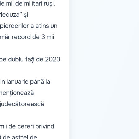
 mii de militari ruși.
Meduza” și
 pierderilor a atins un
umăr record de 3 mii
oape dublu față de 2023
in ianuarie până la
m menționează
e judecătorească
mii de cereri privind
0 de astfel de