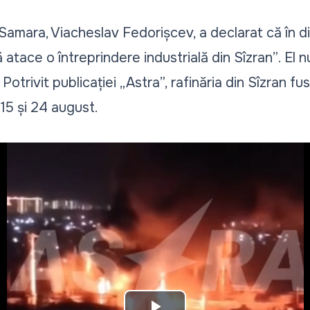
 Samara, Viacheslav Fedorișcev, a declarat că în 
ă atace o întreprindere industrială din Sîzran”
. El 
Potrivit publicației „Astra”, rafinăria din Sîzran f
15 și 24 august.