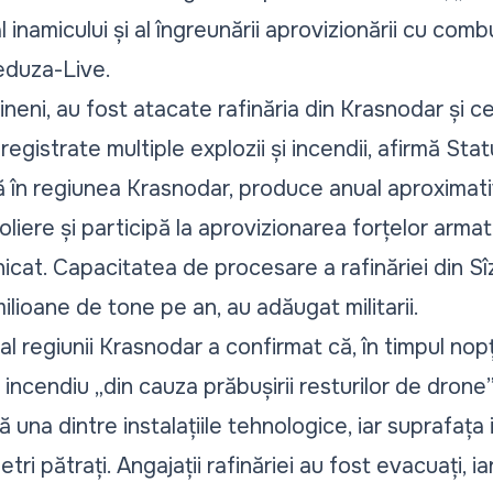
l inamicului și al îngreunării aprovizionării cu combus
duza-Live
.
raineni, au fost atacate rafinăria din Krasnodar și c
registrate multiple explozii și incendii, afirmă Stat
tă în regiunea Krasnodar, produce anual aproximati
iere și participă la aprovizionarea forțelor armat
cat. Capacitatea de procesare a rafinăriei din Sî
lioane de tone pe an, au adăugat militarii.
l regiunii Krasnodar a confirmat că, în timpul nopții
n incendiu
„din cauza prăbușirii resturilor de drone
tă una dintre instalațiile tehnologice, iar suprafața
i pătrați. Angajații rafinăriei au fost evacuați, ia