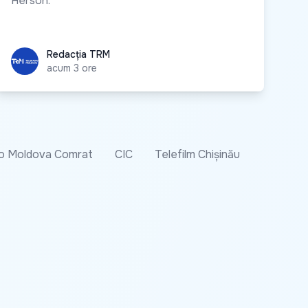
Herson.
Redacția TRM
Redacția TRM
acum 3 ore
o Moldova Comrat
CIC
Telefilm Chișinău