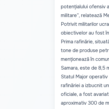
potențialului ofensiv a
militare”
, relatează
Me
Potrivit militarilor uc
obiectivelor au fost în
Prima rafinărie, situa
tone de produse petrol
menționează în comuni
Samara, este de 8,5 mi
Statul Major operativ a
rafinăriei a izbucnit u
oficiale, a fost avaria
aproximativ 300 de metr