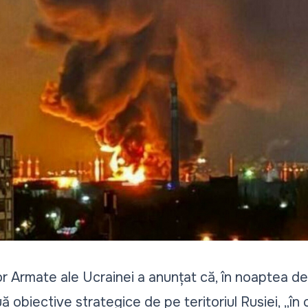
lor Armate ale Ucrainei a anunțat că, în noaptea d
ă obiective strategice de pe teritoriul Rusiei,
„în 