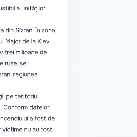
tibil a unităților
ea din Sîzran. În zona
ul Major de la Kiev.
v trei milioane de
e ruse, se
zran, regiunea
, pe teritoriul
”
. Conform datelor
 incendiului a fost de
r victime nu au fost