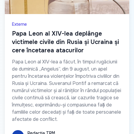
Externe
Papa Leon al XIV-lea deplânge
victimele civile din Rusia și Ucraina și
cere încetarea atacurilor
Papa Leon al XIV-lea a făcut, în timpul rugăciunii
de duminică „Angelus”, din 9 august, un apel
pentru încetarea violențelor împotriva civililor din
Rusia și Ucraina. Suveranul Pontif a remarcat că
numărul victimelor și al răniților în rândul populației
civile continuă să crească, iar cazurile tragice se
înmulțesc, exprimându-și compasiunea față de
familiile celor decedați și față de toate persoanele
afectate de conflict.
Redacția TRM
Redacția TRM