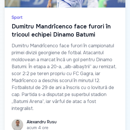
Sport
Dumitru Mandrîcenco face furori în
tricoul echipei Dinamo Batumi
Dumitru Mandrîcenco face furori în campionatul
primei divizii georgiene de fotbal. Atacantul
moldovean a marcat încă un gol pentru Dinamo
Batumi. În etapa a 20-a, „alb-albaștrii” au remizat,
scor 2:2 pe teren propriu cu FC Gagra, iar
Madrîcenco a deschis scorul în minutul 12.
Fotbalistul de 29 de ani a înscris cu o lovitură de
cap. Partida s-a disputat pe superbul stadion
„Batumi Arena”, iar vârful de atac a fost
integralist.
Alexandru Rusu
Alexandru Rusu
acum 4 ore