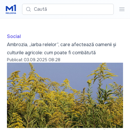
Caută
Cau
Social
Ambrozia, „iarba relelor”, care afectează oamenii și
culturile agricole: cum poate fi combătută
Publicat
03.09.2025 08:28