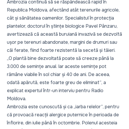
Ambrozia continuă să se răspândească rapid în
Republica Moldova, afectând atât terenurile agricole,
cât și sănătatea oamenilor. Specialistul în protecția
plantelor, doctorul în științe biologice Pavel Pânzaru,
avertizează că această buruiană invazivă se dezvoltă
ușor pe terenuri abandonate, margini de drumuri sau
căi ferate, fiind foarte rezistentă la secetă și tăieri.
„O plantă bine dezvoltată poate să creeze până la
3.000 de semințe anual. Iar aceste semințe pot
rămâne viabile în sol chiar și 40 de ani. De aceea,
odată apărută, este foarte greu de eliminat”
, a
explicat expertul într-un interviu pentru Radio
Moldova.
Ambrozia este cunoscută și ca
„iarba relelor”
, pentru
că provoacă reacții alergice puternice în perioada de
înflorire, din iulie până în octombrie. Polenul acesteia