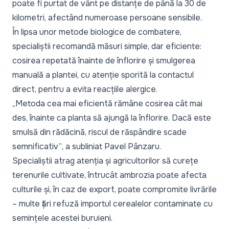
poate fi purtat de vânt pe distanțe de până la 30 de
kilometri, afectând numeroase persoane sensibile.
În lipsa unor metode biologice de combatere,
specialiștii recomandă măsuri simple, dar eficiente:
cosirea repetată înainte de înflorire și smulgerea
manuală a plantei, cu atenție sporită la contactul
direct, pentru a evita reacțiile alergice.
„Metoda cea mai eficientă rămâne cosirea cât mai
des, înainte ca planta să ajungă la înflorire. Dacă este
smulsă din rădăcină, riscul de răspândire scade
semnificativ”
, a subliniat Pavel Pânzaru.
Specialiștii atrag atenția și agricultorilor să curețe
terenurile cultivate, întrucât ambrozia poate afecta
culturile și, în caz de export, poate compromite livrările
– multe țări refuză importul cerealelor contaminate cu
semințele acestei buruieni.