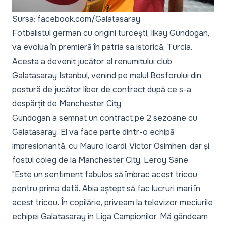
Sursa: facebook.com/Galatasaray
Fotbalistul german cu origini turcești, Ilkay Gundogan,
va evolua în premieră în patria sa istorică, Turcia.
Acesta a devenit jucător al renumitului club
Galatasaray Istanbul, venind pe malul Bosforului din
postură de jucător liber de contract după ce s-a
despărțit de Manchester City.
Gundogan a semnat un contract pe 2 sezoane cu
Galatasaray. El va face parte dintr-o echipă
impresionantă, cu Mauro Icardi, Victor Osimhen, dar și
fostul coleg de la Manchester City, Leroy Sane.
"Este un sentiment fabulos să îmbrac acest tricou
pentru prima dată. Abia aștept să fac lucruri mari în
acest tricou. În copilărie, priveam la televizor meciurile
echipei Galatasaray în Liga Campionilor. Mă gândeam