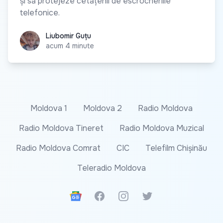
și să protejeze cetățenii de escrocheriile
telefonice.
Liubomir Guțu
Liubomir Guțu
acum 4 minute
Moldova 1
Moldova 2
Radio Moldova
Radio Moldova Tineret
Radio Moldova Muzical
Radio Moldova Comrat
CIC
Telefilm Chișinău
Teleradio Moldova
Google News
Facebook
Instagram
Twitter