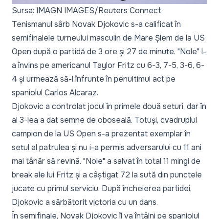
Sursa: IMAGN IMAGES/Reuters Connect
Tenismanul sârb Novak Djokovic s-a calificat în
semifinalele turneului masculin de Mare Șlem de la US
Open după o partidă de 3 ore și 27 de minute. "Nole" l-
a învins pe americanul Taylor Fritz cu 6-3, 7-5, 3-6, 6-
4 și urmează să-l înfrunte în penultimul act pe
spaniolul Carlos Alcaraz.
Djokovic a controlat jocul în primele două seturi, dar în
al 3-lea a dat semne de oboseală. Totuși, cvadruplul
campion de la US Open s-a prezentat exemplar în
setul al patrulea și nu i-a permis adversarului cu 11 ani
mai tânăr să revină. "Nole" a salvat în total 11 mingi de
break ale lui Fritz și a câștigat 72 la sută din punctele
jucate cu primul serviciu. După încheierea partidei,
Djokovic a sărbătorit victoria cu un dans.
În semifinale, Novak Djokovic îl va întâlni pe spaniolul