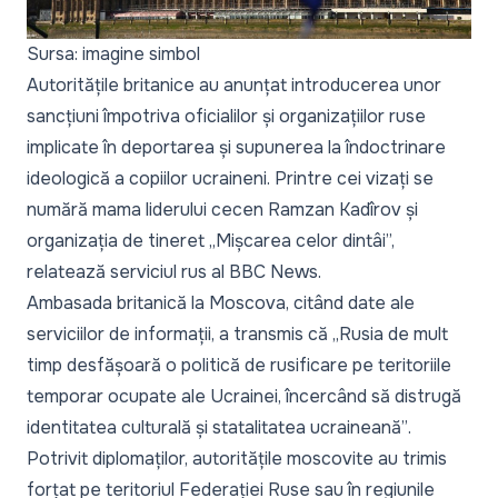
Sursa: imagine simbol
Autoritățile britanice au anunțat introducerea unor
sancțiuni împotriva oficialilor și organizațiilor ruse
implicate în deportarea și supunerea la îndoctrinare
ideologică a copiilor ucraineni. Printre cei vizați se
numără mama liderului cecen Ramzan Kadîrov și
organizația de tineret „Mișcarea celor dintâi”,
relatează
serviciul rus al BBC News
.
Ambasada britanică la Moscova, citând date ale
serviciilor de informații, a transmis că
„Rusia de mult
timp desfășoară o politică de rusificare pe teritoriile
temporar ocupate ale Ucrainei, încercând să distrugă
identitatea culturală și statalitatea ucraineană”
.
Potrivit diplomaților, autoritățile moscovite au trimis
forțat pe teritoriul Federației Ruse sau în regiunile