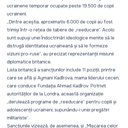
ucrainene temporar ocupate peste 19.500 de copii
ucraineni.
„Dintre aceștia, aproximativ 6.000 de copii au fost
trimiși într-o rețea de tabere de „reeducare”. Acolo
sunt supuși unei îndoctrinări ideologice menite să le
distrugă identitatea ucraineană și să le formeze
viziuni pro-ruse”
, au precizat reprezentanții misiunii
diplomatice britanice.
Lista britanică a sancțiunilor include 11 poziții, printre
care se află și Aymani Kadîrova, mama liderului cecen,
care conduce Fundația Ahmad Kadîrov. Potrivit
autorităților de la Londra, această organizație
„derulează programe de „reeducare” pentru copiii și
adolescenții ucraineni, supunându-i unei pregătiri
militariste”
.
Sancțiunile vizează, de asemenea, și „Mișcarea celor