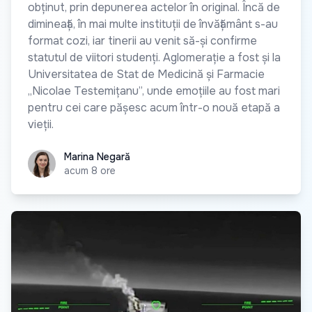
obținut, prin depunerea actelor în original. Încă de
dimineață, în mai multe instituții de învățământ s-au
format cozi, iar tinerii au venit să-și confirme
statutul de viitori studenți. Aglomerație a fost și la
Universitatea de Stat de Medicină și Farmacie
„Nicolae Testemițanu”, unde emoțiile au fost mari
pentru cei care pășesc acum într-o nouă etapă a
vieții.
Marina Negară
Marina Negară
acum 8 ore