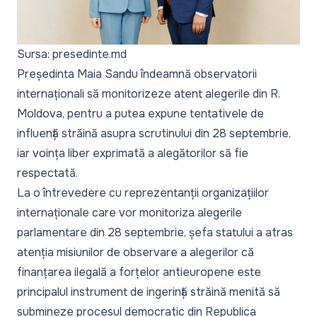
Sursa: presedinte.md
Președinta Maia Sandu îndeamnă observatorii
internaționali să monitorizeze atent alegerile din R.
Moldova, pentru a putea expune tentativele de
influență străină asupra scrutinului din 28 septembrie,
iar voința liber exprimată a alegătorilor să fie
respectată.
La o întrevedere cu reprezentanții organizațiilor
internaționale care vor monitoriza alegerile
parlamentare din 28 septembrie, șefa statului a atras
atenția misiunilor de observare a alegerilor că
finanțarea ilegală a forțelor antieuropene este
principalul instrument de ingerință străină menită să
submineze procesul democratic din Republica