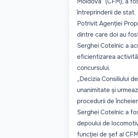
Moldova” (CFM), a fos
întreprinderii de stat.
Potrivit Agenției Prop
dintre care doi au fos
Serghei Cotelnic a ac
eficientizarea activită
concursului.
„Decizia Consiliului d
unanimitate și urmează
procedurii de încheiere
Serghei Cotelnic a fos
depoului de locomotiv
funcției de șef al CFM