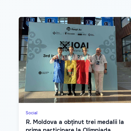
Social
R. Moldova a obținut trei medalii la
prima participare la Olimpiada