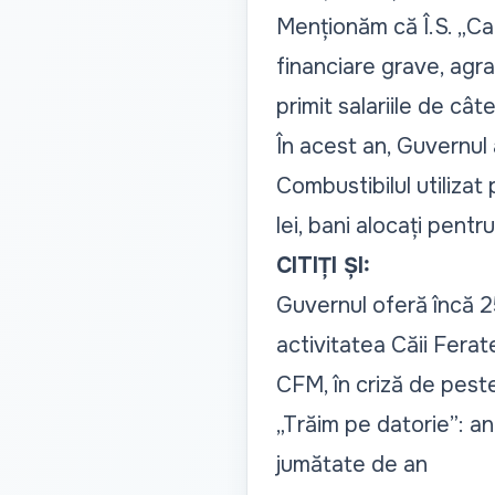
Menționăm că Î.S. „Ca
financiare grave, agra
primit salariile de câte
În acest an, Guvernul
Combustibilul utilizat
lei, bani alocați pentru
CITIȚI ȘI:
Guvernul oferă încă 2
activitatea Căii Fera
CFM, în criză de peste
„Trăim pe datorie”: ang
jumătate de an