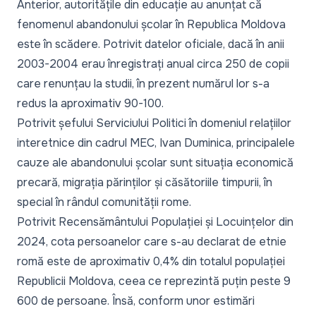
Anterior, autoritățile din educație au anunțat
că
fenomenul abandonului școlar
în Republica Moldova
este în scădere. Potrivit datelor oficiale, dacă în anii
2003-2004 erau înregistrați anual circa 250 de copii
care renunțau la studii, în prezent numărul lor s-a
redus la aproximativ 90-100.
Potrivit șefului Serviciului Politici în domeniul relațiilor
interetnice din cadrul MEC, Ivan Duminica, principalele
cauze ale abandonului școlar sunt situația economică
precară, migrația părinților și căsătoriile timpurii, în
special în rândul comunității rome.
Potrivit Recensământului Populației și Locuințelor din
2024, cota persoanelor care s-au declarat de etnie
romă este de aproximativ 0,4% din totalul populației
Republicii Moldova, ceea ce reprezintă puțin peste 9
600 de persoane. Însă, conform unor estimări