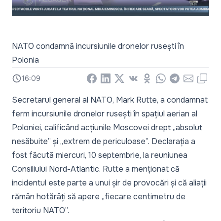
NATO condamnă incursiunile dronelor rusești în
Polonia
16:09
Facebook
LinkedIn
X
Vkontakte
Odnoklassniki
WhatsApp
Telegram
Email
Copy
Secretarul general al NATO, Mark Rutte, a condamnat
ferm incursiunile dronelor rusești în spațiul aerian al
Poloniei, calificând acțiunile Moscovei drept „absolut
nesăbuite” și „extrem de periculoase”. Declarația a
fost făcută miercuri, 10 septembrie, la reuniunea
Consiliului Nord-Atlantic. Rutte a menționat că
incidentul este parte a unui șir de provocări și că aliații
rămân hotărâți să apere „fiecare centimetru de
teritoriu NATO”.