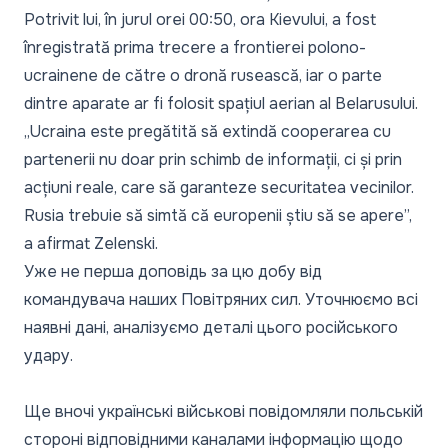
Potrivit lui, în jurul orei 00:50, ora Kievului, a fost
înregistrată prima trecere a frontierei polono-
ucrainene de către o dronă rusească, iar o parte
dintre aparate ar fi folosit spațiul aerian al Belarusului.
„Ucraina este pregătită să extindă cooperarea cu
partenerii nu doar prin schimb de informații, ci și prin
acțiuni reale, care să garanteze securitatea vecinilor.
Rusia trebuie să simtă că europenii știu să se apere”,
a afirmat Zelenski.
Уже не перша доповідь за цю добу від
командувача наших Повітряних сил. Уточнюємо всі
наявні дані, аналізуємо деталі цього російського
удару.
Ще вночі українські військові повідомляли польській
стороні відповідними каналами інформацію щодо