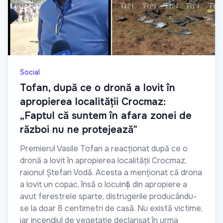
Social
Tofan, după ce o dronă a lovit în
apropierea localității Crocmaz:
„Faptul că suntem în afara zonei de
război nu ne protejează"
Premierul Vasile Tofan a reacționat după ce o
dronă a lovit în apropierea localității Crocmaz,
raionul Ștefan Vodă. Acesta a menționat că drona
a lovit un copac, însă o locuință din apropiere a
avut ferestrele sparte, distrugerile producându-
se la doar 8 centimetri de casă. Nu există victime,
iar incendiul de vegetație declanșat în urma