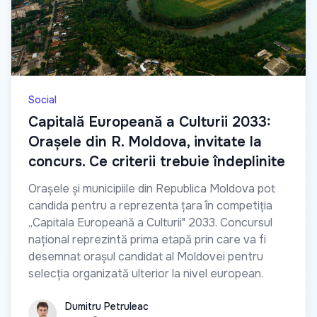
Social
Capitală Europeană a Culturii 2033:
Orașele din R. Moldova, invitate la
concurs. Ce criterii trebuie îndeplinite
Orașele și municipiile din Republica Moldova pot
candida pentru a reprezenta țara în competiția
„Capitala Europeană a Culturii" 2033. Concursul
național reprezintă prima etapă prin care va fi
desemnat orașul candidat al Moldovei pentru
selecția organizată ulterior la nivel european.
Dumitru Petruleac
Dumitru Petruleac