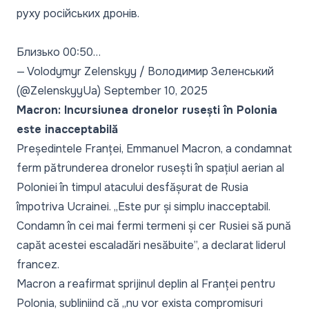
руху російських дронів.
Близько 00:50…
— Volodymyr Zelenskyy / Володимир Зеленський
(@ZelenskyyUa)
September 10, 2025
Macron: Incursiunea dronelor rusești în Polonia
este inacceptabilă
Președintele Franței, Emmanuel Macron, a condamnat
ferm pătrunderea dronelor rusești în spațiul aerian al
Poloniei în timpul atacului desfășurat de Rusia
împotriva Ucrainei. „Este pur și simplu inacceptabil.
Condamn în cei mai fermi termeni și cer Rusiei să pună
capăt acestei escaladări nesăbuite”, a declarat liderul
francez.
Macron a reafirmat sprijinul deplin al Franței pentru
Polonia, subliniind că „nu vor exista compromisuri