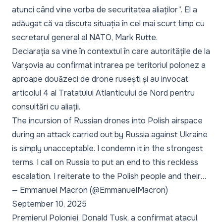
atunci când vine vorba de securitatea aliaților”. El a
adăugat că va discuta situația în cel mai scurt timp cu
secretarul general al NATO, Mark Rutte.
Declarația sa vine în contextul în care autoritățile de la
Varșovia au confirmat intrarea pe teritoriul polonez a
aproape douăzeci de drone rusești și au invocat
articolul 4 al Tratatului Atlanticului de Nord pentru
consultări cu aliații.
The incursion of Russian drones into Polish airspace
during an attack carried out by Russia against Ukraine
is simply unacceptable. I condemn it in the strongest
terms. I call on Russia to put an end to this reckless
escalation. I reiterate to the Polish people and their…
— Emmanuel Macron (@EmmanuelMacron)
September 10, 2025
Premierul Poloniei, Donald Tusk, a confirmat atacul,