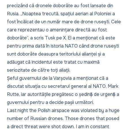
precizând că dronele doborâte au fost lansate din
Rusia. „Noaptea trecută, spațiul aerian al Poloniei a
fost încălcat de un număr mare de drone rusești. Cele
care reprezentau o amenințare directă au fost
doborâte”, a scris Tusk pe X. El a menționat că este
pentru prima dată în istoria NATO când drone rusești
sunt doborâte deasupra teritoriului alianței și a
adăugat că incidentul este tratat cu maximă
seriozitate de către toți aliații.
Șeful guvernului de la Varșovia a menționat că a
discutat situația cu secretarul general al NATO, Mark
Rutte, iar autoritățile pregătesc o ședință de urgență a
guvernului pentru a decide pașii următori.
Last night the Polish airspace was violated by a huge
number of Russian drones. Those drones that posed
a direct threat were shot down. I am in constant