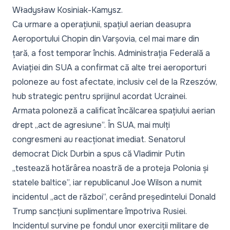
Władysław Kosiniak-Kamysz.
Ca urmare a operațiunii, spațiul aerian deasupra
Aeroportului Chopin din Varșovia, cel mai mare din
țară, a fost temporar închis. Administrația Federală a
Aviației din SUA a confirmat că alte trei aeroporturi
poloneze au fost afectate, inclusiv cel de la Rzeszów,
hub strategic pentru sprijinul acordat Ucrainei.
Armata poloneză a calificat încălcarea spațiului aerian
drept „act de agresiune”. În SUA, mai mulți
congresmeni au reacționat imediat. Senatorul
democrat Dick Durbin a spus că Vladimir Putin
„testează hotărârea noastră de a proteja Polonia și
statele baltice”, iar republicanul Joe Wilson a numit
incidentul „act de război”, cerând președintelui Donald
Trump sancțiuni suplimentare împotriva Rusiei.
Incidentul survine pe fondul unor exerciții militare de