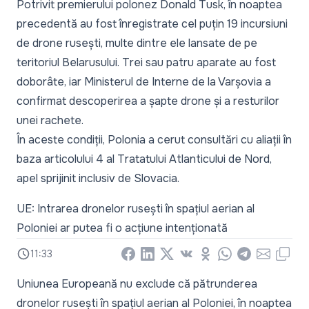
Potrivit premierului polonez Donald Tusk, în noaptea
precedentă au fost înregistrate cel puțin 19 incursiuni
de drone rusești, multe dintre ele lansate de pe
teritoriul Belarusului. Trei sau patru aparate au fost
doborâte, iar Ministerul de Interne de la Varșovia a
confirmat descoperirea a șapte drone și a resturilor
unei rachete.
În aceste condiții, Polonia a cerut consultări cu aliații în
baza articolului 4 al Tratatului Atlanticului de Nord,
apel sprijinit inclusiv de Slovacia.
UE: Intrarea dronelor rusești în spațiul aerian al
Poloniei ar putea fi o acțiune intenționată
11:33
Facebook
LinkedIn
X
Vkontakte
Odnoklassniki
WhatsApp
Telegram
Email
Copy
Uniunea Europeană nu exclude că pătrunderea
dronelor rusești în spațiul aerian al Poloniei, în noaptea