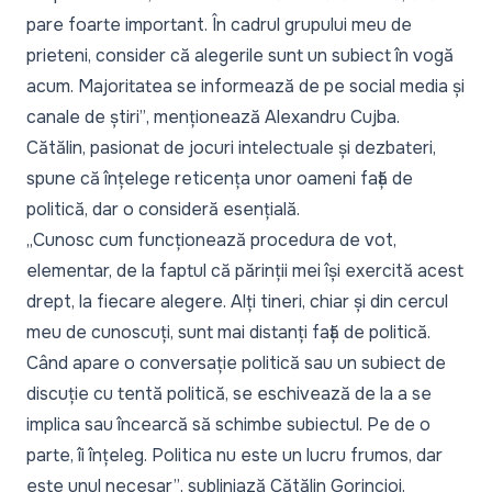
pare foarte important. În cadrul grupului meu de
prieteni, consider că alegerile sunt un subiect în vogă
acum. Majoritatea se informează de pe social media și
canale de știri”
, menționează Alexandru Cujba.
Cătălin, pasionat de jocuri intelectuale și dezbateri,
spune că înțelege reticența unor oameni față de
politică, dar o consideră esențială.
„Cunosc cum funcționează procedura de vot,
elementar, de la faptul că părinții mei își exercită acest
drept, la fiecare alegere. Alți tineri, chiar și din cercul
meu de cunoscuți, sunt mai distanți față de politică.
Când apare o conversație politică sau un subiect de
discuție cu tentă politică, se eschivează de la a se
implica sau încearcă să schimbe subiectul. Pe de o
parte, îi înțeleg. Politica nu este un lucru frumos, dar
este unul necesar”
, subliniază Cătălin Gorincioi.