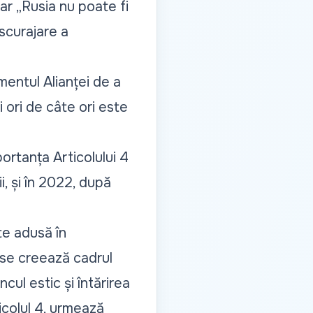
 iar
„Rusia nu poate fi
scurajare a
mentul Alianței de a
 ori de câte ori este
ortanța Articolului 4
, și în 2022, după
te adusă în
r se creează cadrul
cul estic și întărirea
icolul 4, urmează