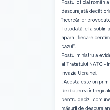
Fostul oficial român a
descurajată decât pri
încercărilor provocat
Totodată, el a sublini
apăra
„fiecare centim
cazul”
.
Fostul ministru a evid
al Tratatului NATO - i
invazia Ucrainei.
„Acesta este un prim 
dezbaterea întregii al
pentru decizii comune, 
măsurii de descurajar