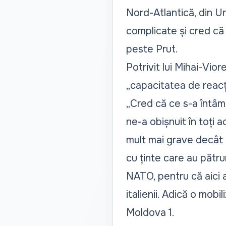
Nord-Atlantică, din U
complicate și cred că
peste Prut.
Potrivit lui Mihai-Vior
„
capacitatea de reacți
„Cred că ce s-a întâm
ne-a obișnuit în toți 
mult mai grave decât e
cu ținte care au pătru
NATO, pentru că aici au
italienii. Adică o mob
Moldova 1.