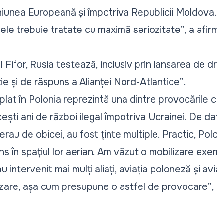
niunea Europeană și împotriva Republicii Moldov
 ele trebuie tratate cu maximă seriozitate”
, a afir
el Fifor, Rusia testează, inclusiv prin lansarea de 
e și de răspuns a Alianței Nord-Atlantice”
.
plat în Polonia reprezintă una dintre provocările 
acești ani de război ilegal împotriva Ucrainei. De d
rau de obicei, au fost ținte multiple. Practic, Pol
ns în spațiul lor aerian. Am văzut o mobilizare exe
 intervenit mai mulți aliați, aviația poloneză și avi
ilizare, așa cum presupune o astfel de provocare”
,