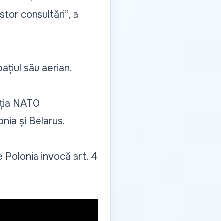
stor consultări”
, a
ațiul său aerian.
cția NATO
nia și Belarus.
Polonia invocă art. 4