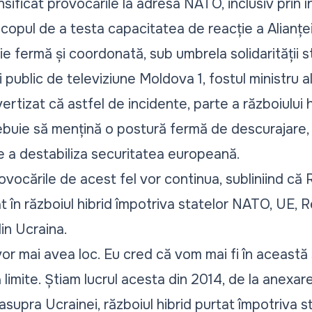
sificat provocările la adresa NATO, inclusiv prin î
 scopul de a testa capacitatea de reacție a Alianței
ie fermă și coordonată, sub umbrela solidarității s
i public de televiziune Moldova 1, fostul ministru a
vertizat că astfel de incidente, parte a războiului hi
ebuie să mențină o postură fermă de descurajare,
de a destabiliza securitatea europeană.
rovocările de acest fel vor continua, subliniind că
t în războiul hibrid împotriva statelor NATO, UE, R
din Ucraina.
or mai avea loc. Eu cred că vom mai fi în această 
 limite. Știam lucrul acesta din 2014, de la anexare
asupra Ucrainei, războiul hibrid purtat împotriva st