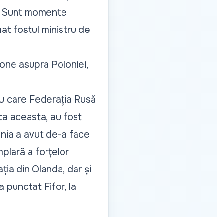
a. Sunt momente
mat fostul ministru de
drone asupra Poloniei,
cu care Federația Rusă
ata aceasta, au fost
onia a avut de-a face
mplară a forțelor
ația din Olanda, dar și
 a punctat Fifor, la