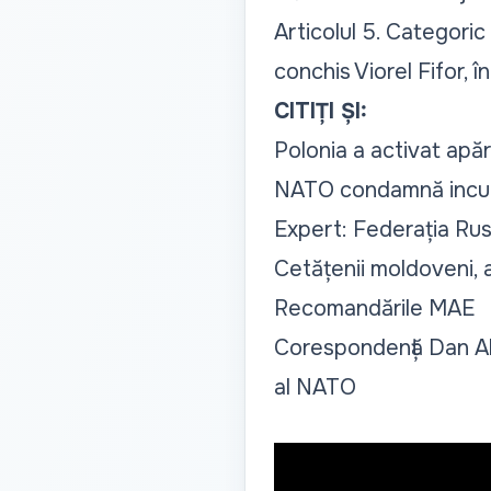
Articolul 5. Categoric
conchis Viorel Fifor, î
CITIȚI ȘI:
Polonia a activat apăr
NATO condamnă incursi
Expert: Federația Rus
Cetățenii moldoveni, a
Recomandările MAE
Corespondență Dan Ale
al NATO