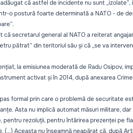
 adăugat că astfel de incidente nu sunt „
izolate”
,
ntr-o postură foarte determinată a NATO - de de
oare”
.
at că secretarul general al NATO a reiterat angaja
etru pătrat”
din teritoriul său și că „
se va interveni
ențiat, la emisiunea moderată de Radu Osipov, imp
nstrument activat și în 2014, după anexarea Crimeii
pas formal prin care o problemă de securitate es
ianțe. Asta nu implică automat măsuri militare, da
pentru rezoluții, pentru întărirea prezenței pe flan
e. (...) Aceasta nu înseamnă neapărat că, după Art