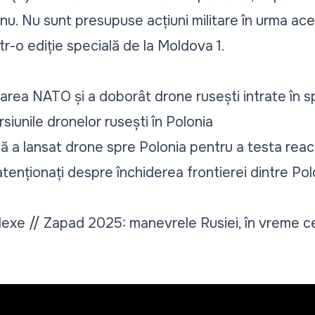
 nu. Nu sunt presupuse acțiuni militare în urma ace
ntr-o ediție specială de la Moldova 1.
area NATO și a doborât drone rusești intrate în sp
unile dronelor rusești în Polonia
ă a lansat drone spre Polonia pentru a testa rea
tenționați despre închiderea frontierei dintre Polo
xe // Zapad 2025: manevrele Rusiei, în vreme ce 