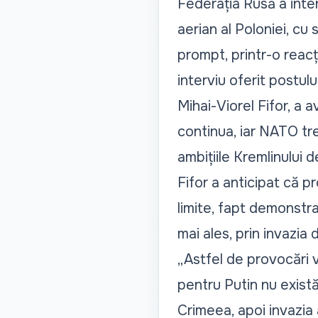
Federația Rusă a inten
aerian al Poloniei, cu
prompt, printr-o reacț
interviu oferit postulu
Mihai-Viorel Fifor, a a
continua, iar NATO tr
ambițiile Kremlinului 
Fifor a anticipat că p
limite, fapt demonstra
mai ales, prin invazia 
„Astfel de provocări v
pentru Putin nu există
Crimeea, apoi invazia 