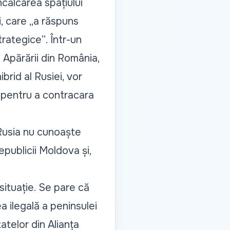
ncălcarea spațiului
, care „
a răspuns
trategice”
. Într-un
l Apărării din România,
brid al Rusiei, vor
 pentru a contracara
 Rusia nu cunoaște
epublicii Moldova și,
situație. Se pare că
a ilegală a peninsulei
atelor din Alianța