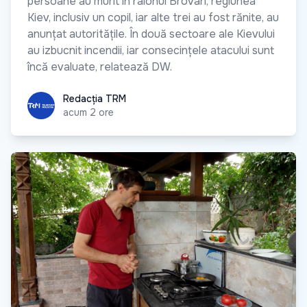
persoane au murit în raionul Brovarî, regiunea
Kiev, inclusiv un copil, iar alte trei au fost rănite, au
anunțat autoritățile. În două sectoare ale Kievului
au izbucnit incendii, iar consecințele atacului sunt
încă evaluate, relatează DW.
Redacția TRM
Redacția TRM
acum 2 ore