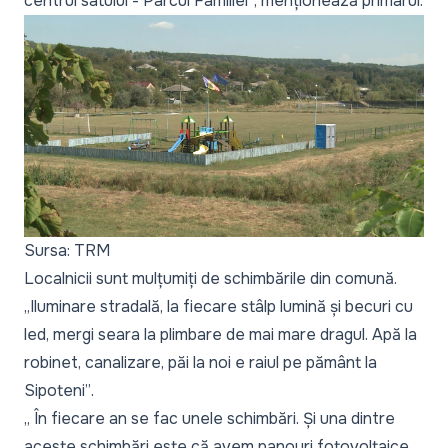
centrul satului - Parcul Familiei”
, menționează primarul.
Sursa: TRM
Localnicii sunt mulțumiți de schimbările din comună.
„Iluminare stradală, la fiecare stâlp lumină și becuri cu
led, mergi seara la plimbare de mai mare dragul. Apă la
robinet, canalizare, păi la noi e raiul pe pământ la
Sipoteni”
.
„ În fiecare an se fac unele schimbări. Și una dintre
aceste schimbări este că avem panouri fotovoltaice,