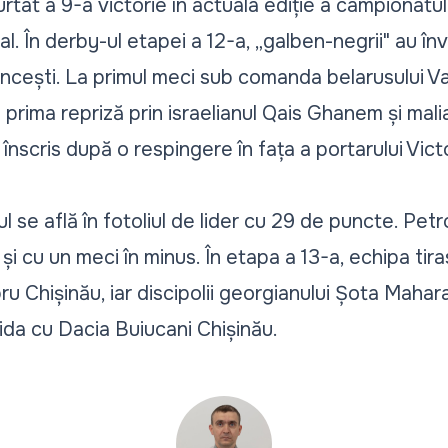
rtat a 9-a victorie în actuala ediție a campionatului
. În derby-ul etapei a 12-a, „galben-negrii" au în
cești. La primul meci sub comanda belarusului V
n prima repriză prin israelianul Qais Ghanem și mal
nscris după o respingere în fața a portarului Victo
ul se află în fotoliul de lider cu 29 de puncte. Pet
 și cu un meci în minus. În etapa a 13-a, echipa ti
ru Chișinău, iar discipolii georgianului Șota Maha
ida cu Dacia Buiucani Chișinău.