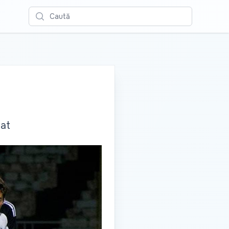
Caută
nat