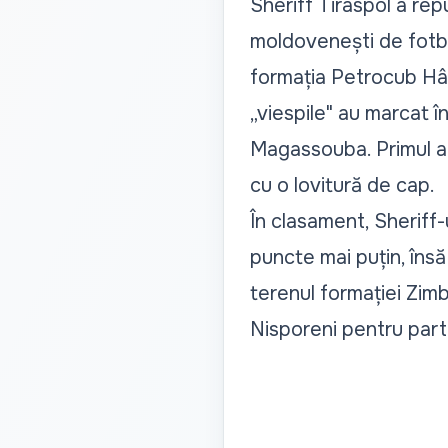
Sheriff Tiraspol a repu
moldovenești de fotbal
formația Petrocub Hân
„viespile" au marcat î
Magassouba. Primul a î
cu o lovitură de cap.
În clasament, Sheriff-
puncte mai puțin, însă
terenul formației Zimb
Nisporeni pentru part