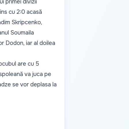
 primei divizii
vins cu 2:0 acasă
adim Skripcenko,
ianul Soumaila
r Dodon, iar al doilea
rocubul are cu 5
raspoleană va juca pe
radze se vor deplasa la