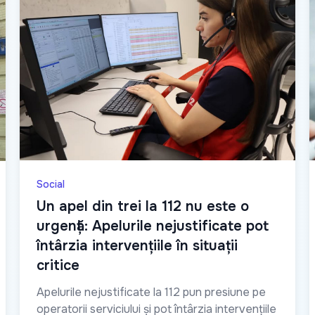
Social
Un apel din trei la 112 nu este o
urgență: Apelurile nejustificate pot
întârzia intervențiile în situații
critice
Apelurile nejustificate la 112 pun presiune pe
operatorii serviciului și pot întârzia intervențiile