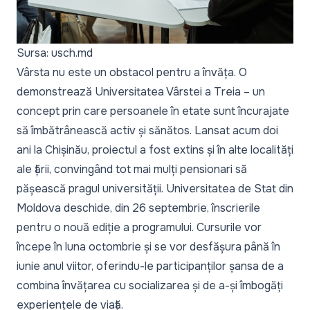
Sursa: usch.md
Vârsta nu este un obstacol pentru a învăța. O
demonstrează Universitatea Vârstei a Treia – un
concept prin care persoanele în etate sunt încurajate
să îmbătrânească activ și sănătos. Lansat acum doi
ani la Chișinău, proiectul a fost extins și în alte localități
ale țării, convingând tot mai mulți pensionari să
pășească pragul universității. Universitatea de Stat din
Moldova deschide, din 26 septembrie, înscrierile
pentru o nouă ediție a programului. Cursurile vor
începe în luna octombrie și se vor desfășura până în
iunie anul viitor, oferindu-le participanților șansa de a
combina învățarea cu socializarea și de a-și îmbogăți
experiențele de viață.