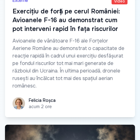
Externe
Video
Exercițiu de forță pe cerul României:
Avioanele F-16 au demonstrat cum
pot interveni rapid în fața riscurilor
Avioanele de vânătoare F-16 ale Forțelor
Aeriene Române au demonstrat o capacitate de
reacție rapidă în cadrul unui exercițiu desfășurat
pe fondul riscurilor tot mai mari generate de
războiul din Ucraina. În ultima perioadă, dronele
rusești au încălcat tot mai des spațiul aerian
românesc.
Felicia Roșca
Felicia Roșca
acum 2 ore