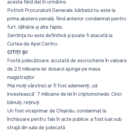
acesta fiind dat în urmărire.
Potrivit Procuraturii Generale, bărbatul nu este la
prima abatere penală, fiind anterior condamnat pentru
furt, tâlhărie și alte fapte.
Sentința nu este definitivă și poate fi atacată la
Curtea de Apel Centru.
CITIȚI ȘI:
Fostă judecătoare, acuzată de escrocherie în valoare
de 2.5 milioane lei: dosarul ajunge pe masa
magistraților
Mai mulți vârstnici ar fi fost ademeniți „să
investească” 7 milioane de lei în criptomonede. Cinci
bănuiți, reținuți
Un fost viceprimar de Chișinău, condamnat la
închisoare pentru fals în acte publice: a fost luat sub
strajă din sala de judecată