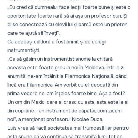
„Eu cred că dumnealui face lecții foarte bune și este o
oportunitate foarte rară să ai așa un profesor bun. Și
el se conectează cu elevii lui și parcă este un prieten
care te ajută să înveți”
.
Cu aceeași căldură a fost primit și de colegii
instrumentiști.
„Ca să găsim un instrumentist anume la chitară
aceasta este foarte greu la noi în Moldova. Într-o zi
anumită, ne-am întâlnit la Filarmonica Națională, când
încă era Filarmonica. Am vorbit cu el, deodată din
prima vedere ne-am înțeles foarte bine. Așa a fost?
Un om din Mexic, care ei cresc cu asta, asta este la ei
din copilărie - un instrument de căpătâi, cum zicem
noi”
, a menționat profesorul Nicolae Duca.
Luis vrea să facă societatea mai frumoasă, iar pentru
asta spune că va continua să transmită lumii tot ce