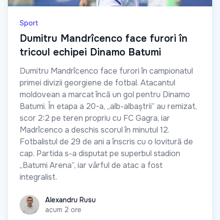
Sport
Dumitru Mandrîcenco face furori în
tricoul echipei Dinamo Batumi
Dumitru Mandrîcenco face furori în campionatul
primei divizii georgiene de fotbal. Atacantul
moldovean a marcat încă un gol pentru Dinamo
Batumi. În etapa a 20-a, „alb-albaștrii” au remizat,
scor 2:2 pe teren propriu cu FC Gagra, iar
Madrîcenco a deschis scorul în minutul 12.
Fotbalistul de 29 de ani a înscris cu o lovitură de
cap. Partida s-a disputat pe superbul stadion
„Batumi Arena”, iar vârful de atac a fost
integralist.
Alexandru Rusu
Alexandru Rusu
acum 2 ore