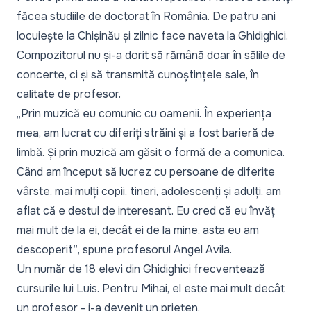
făcea studiile de doctorat în România. De patru ani
locuiește la Chișinău și zilnic face naveta la Ghidighici.
Compozitorul nu și-a dorit să rămână doar în sălile de
concerte, ci și să transmită cunoștințele sale, în
calitate de profesor.
„Prin muzică eu comunic cu oamenii. În experiența
mea, am lucrat cu diferiți străini și a fost barieră de
limbă. Și prin muzică am găsit o formă de a comunica.
Când am început să lucrez cu persoane de diferite
vârste, mai mulți copii, tineri, adolescenți și adulți, am
aflat că e destul de interesant. Eu cred că eu învăț
mai mult de la ei, decât ei de la mine, asta eu am
descoperit”
, spune profesorul Angel Avila.
Un număr de 18 elevi din Ghidighici frecventează
cursurile lui Luis. Pentru Mihai, el este mai mult decât
un profesor - i-a devenit un prieten.