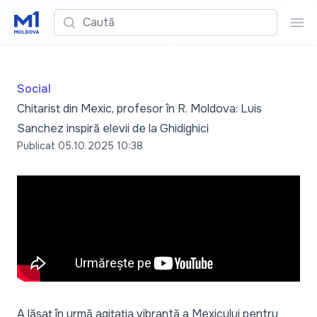
Caută
Cau
Social
Chitarist din Mexic, profesor în R. Moldova: Luis
Sanchez inspiră elevii de la Ghidighici
Publicat
05.10.2025 10:38
A lăsat în urmă agitația vibrantă a Mexicului pentru