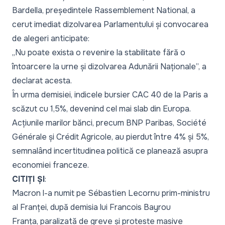
Bardella, președintele Rassemblement National, a
cerut imediat dizolvarea Parlamentului și convocarea
de alegeri anticipate:
„
Nu poate exista o revenire la stabilitate fără o
întoarcere la urne și dizolvarea Adunării Naționale
”, a
declarat acesta.
În urma demisiei, indicele bursier CAC 40 de la Paris a
scăzut cu 1,5%, devenind cel mai slab din Europa.
Acțiunile marilor bănci, precum BNP Paribas, Société
Générale și Crédit Agricole, au pierdut între 4% și 5%,
semnalând incertitudinea politică ce planează asupra
economiei franceze.
CITIȚI ȘI
:
Macron l-a numit pe Sébastien Lecornu prim-ministru
al Franței, după demisia lui Francois Bayrou
Franța, paralizată de greve și proteste masive