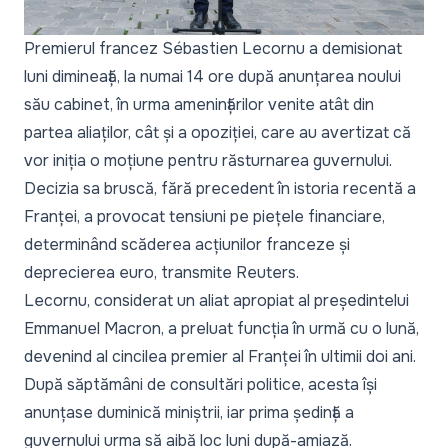
Premierul francez Sébastien Lecornu a demisionat
luni dimineață, la numai 14 ore după anunțarea noului
său cabinet, în urma amenințărilor venite atât din
partea aliaților, cât și a opoziției, care au avertizat că
vor iniția o moțiune pentru răsturnarea guvernului.
Decizia sa bruscă, fără precedent în istoria recentă a
Franței, a provocat tensiuni pe piețele financiare,
determinând scăderea acțiunilor franceze și
deprecierea euro, transmite
Reuters
.
Lecornu, considerat un aliat apropiat al președintelui
Emmanuel Macron, a preluat funcția în urmă cu o lună,
devenind al cincilea premier al Franței în ultimii doi ani.
După săptămâni de consultări politice, acesta își
anunțase duminică miniștrii, iar prima ședință a
guvernului urma să aibă loc luni după-amiază.