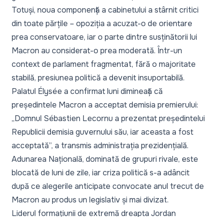
Totuși, noua componență a cabinetului a stârnit critici
din toate părțile – opoziția a acuzat-o de orientare
prea conservatoare, iar o parte dintre susținătorii lui
Macron au considerat-o prea moderată. Într-un
context de parlament fragmentat, fără o majoritate
stabilă, presiunea politică a devenit insuportabilă.
Palatul Élysée a confirmat luni dimineață că
președintele Macron a acceptat demisia premierului:
„
Domnul Sébastien Lecornu a prezentat președintelui
Republicii demisia guvernului său, iar aceasta a fost
acceptată
”, a transmis administrația prezidențială.
Adunarea Națională, dominată de grupuri rivale, este
blocată de luni de zile, iar criza politică s-a adâncit
după ce alegerile anticipate convocate anul trecut de
Macron au produs un legislativ și mai divizat.
Liderul formațiunii de extremă dreapta Jordan