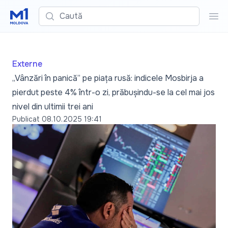
Caută
Cau
Externe
„Vânzări în panică” pe piața rusă: indicele Mosbirja a
pierdut peste 4% într-o zi, prăbușindu-se la cel mai jos
nivel din ultimii trei ani
Publicat
08.10.2025 19:41