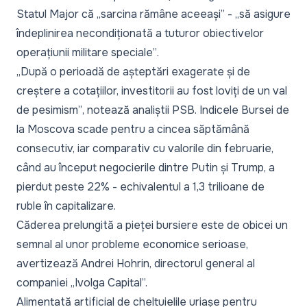
Statul Major că
„sarcina rămâne aceeași”
-
„să asigure
îndeplinirea necondiționată a tuturor obiectivelor
operațiunii militare speciale”
.
„După o perioadă de așteptări exagerate și de
creștere a cotațiilor, investitorii au fost loviți de un val
de pesimism”
, notează analiștii PSB. Indicele Bursei de
la Moscova scade pentru a cincea săptămână
consecutiv, iar comparativ cu valorile din februarie,
când au început negocierile dintre Putin și Trump, a
pierdut peste 22% - echivalentul a 1,3 trilioane de
ruble în capitalizare.
Căderea prelungită a pieței bursiere este de obicei un
semnal al unor probleme economice serioase,
avertizează Andrei Hohrin, directorul general al
companiei „Ivolga Capital”.
Alimentată artificial de cheltuielile uriașe pentru