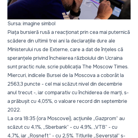
Sursa: imagine simbol
Piața bursieră rusă a reacționat prin cea mai puternică
scădere din ultimii trei ani la declarațiile dure ale
Ministerului rus de Externe, care a dat de înțeles că
speranțele privind încheierea războiului din Ucraina
sunt practic nule, scrie publicația
The Moscow Times
.
Miercuri, indicele Bursei de la Moscova a coborât la
2563,3 puncte - cel mai scăzut nivel din decembrie
anul trecut -, iar comparativ cu închiderea de marți, s-
a prăbușit cu 4,05%, o valoare record din septembrie
2022.
La ora 18:35 (ora Moscovei), acțiunile „Gazprom” au
scăzut cu 4,1%, „Sberbank” - cu 4,9%, „VTB” - cu
4,7%, iar „Rosneft” - cu 2,5%. Titlurile „Severstal” s-