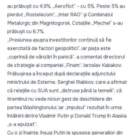
au prăbușit cu 4,9%, „Aeroflot” - cu 5%. Peste 5% au
pierdut „Rostelecom”, „Inter RAO” și Combinatul
Metalurgic din Magnitogorsk. Cotațiile „Mechel” s-au
prăbușit cu 6,7%.
„Presiunea asupra investitorilor continuă să fie
exercitată de factori geopolitici”
, iar piața este
„cuprinsă de vânzări în panică”
, a comentat directorul
de strategie al companiei „Finam”, Iaroslav Kabakov.
Prăbușirea a început după declarațiile adjunctului
ministrului de Externe, Serghei Riabkov, care a afirmat
că relațiile cu SUA sunt
„distruse până la temelii”
, că
Kremlinul nu vede niciun gest de deschidere din
partea Washingtonului, iar
„impulsul”
rezultat în urma
întâlnirii dintre Vladimir Putin și Donald Trump în Alaska
„s-a epuizat”
.
Cu o zi înainte, însuși Putin le spusese generalilor din