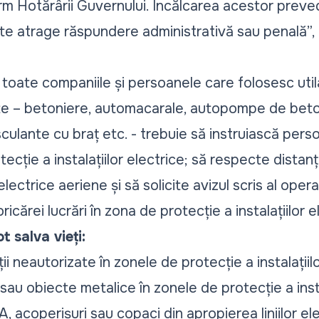
rm Hotărârii Guvernului. Încălcarea acestor preved
ate atrage răspundere administrativă sau penală”,
ă toate companiile și persoanele care folosesc utila
te – betoniere, automacarale, autopompe de beton
lante cu braț etc. - trebuie să instruiască person
otecție a instalațiilor electrice; să respecte dista
e electrice aeriene și să solicite avizul scris al ope
icărei lucrări în zona de protecție a instalațiilor e
t salva vieți:
i neautorizate în zonele de protecție a instalațiilo
e sau obiecte metalice în zonele de protecție a insta
A, acoperișuri sau copaci din apropierea liniilor el