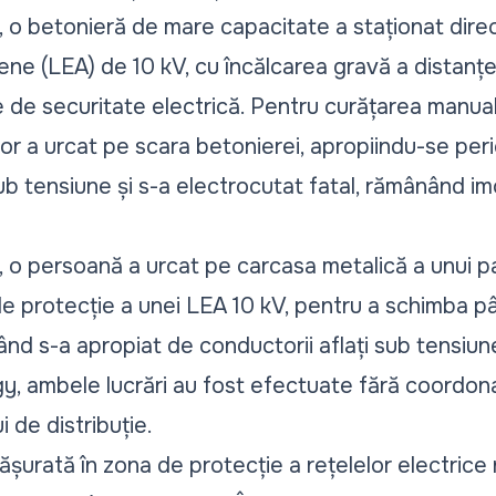
a, o betonieră de mare capacitate a staționat dire
eriene (LEA) de 10 kV, cu încălcarea gravă a distanț
de securitate electrică. Pentru curățarea manuală
or a urcat pe scara betonierei, apropiindu-se peri
 tensiune și s-a electrocutat fatal, rămânând imo
z, o persoană a urcat pe carcasa metalică a unui p
 de protecție a unei LEA 10 kV, pentru a schimba p
nd s-a apropiat de conductorii aflați sub tensiun
y, ambele lucrări au fost efectuate fără coordona
 de distribuție.
ășurată în zona de protecție a rețelelor electrice