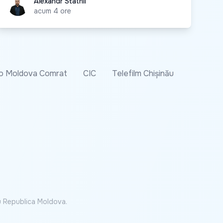
Alexandr Statnîi
Alexandr Statnîi
acum 4 ore
o Moldova Comrat
CIC
Telefilm Chișinău
cu Republica Moldova.