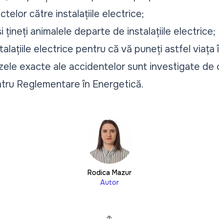
telor către instalațiile electrice;
 țineți animalele departe de instalațiile electrice;
alațiile electrice pentru că vă puneți astfel viața î
ele exacte ale accidentelor sunt investigate de o
ntru Reglementare în Energetică.
Rodica Mazur
Autor