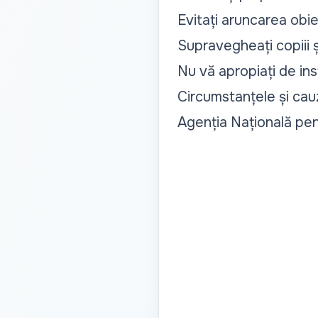
Evitați aruncarea obiec
Supravegheați copiii și
Nu vă apropiați de inst
Circumstanțele și cauz
Agenția Națională pe