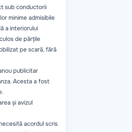
ct sub conductorii
elor minime admisibile
 a interiorului
culos de părțile
bilizat pe scară, fără
anou publicitar
ânza. Acesta a fost
e.
rea și avizul
 necesită acordul scris