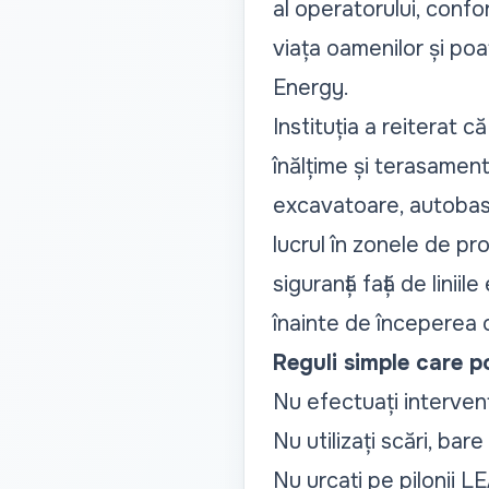
al operatorului, confo
viața oamenilor și po
Energy.
Instituția a reiterat c
înălțime și terasamen
excavatoare, autobascu
lucrul în zonele de pr
siguranță față de liniil
înainte de începerea or
Reguli simple care po
Nu efectuați intervenți
Nu utilizați scări, bar
Nu urcați pe pilonii LE