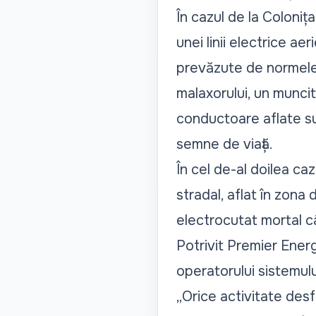
În cazul de la Coloniț
unei linii electrice a
prevăzute de normele 
malaxorului, un muncit
conductoare aflate sub
semne de viață.
În cel de-al doilea ca
stradal, aflat în zona
electrocutat mortal câ
Potrivit Premier Energ
operatorului sistemului
„Orice activitate desf