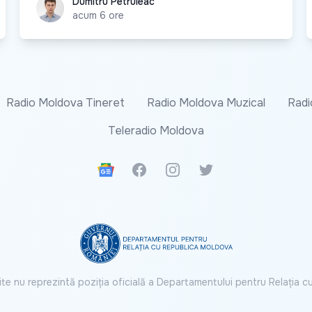
Dumitru Petruleac
Dumitru Petruleac
acum 6 ore
Radio Moldova Tineret
Radio Moldova Muzical
Radi
Teleradio Moldova
Google News
Facebook
Instagram
Twitter
ite nu reprezintă poziția oficială a Departamentului pentru Relația 