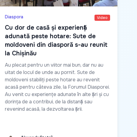
Diaspora
Video
Cu dor de casă și experiență
adunată peste hotare: Sute de
moldoveni din diasporă s-au reunit
la Chișinău
Au plecat pentru un viitor mai bun, dar nu au
uitat de locul de unde au pornit. Sute de
moldoveni stabiliți peste hotare au revenit
acasă pentru câteva zile, la Forumul Diasporei.
Au venit cu experiențe adunate în alte țări și cu
dorința de a contribui, de la distanță sau
revenind acasă, la dezvoltarea țării.