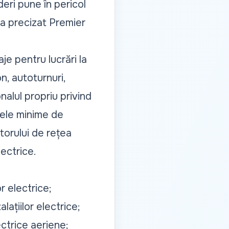
eri pune în pericol
a precizat Premier
je pentru lucrări la
, autoturnuri,
alul propriu privind
nțele minime de
ratorului de rețea
lectrice.
r electrice;
lațiilor electrice;
ectrice aeriene;