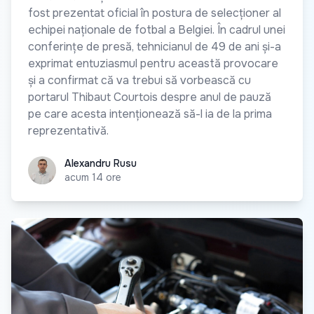
fost prezentat oficial în postura de selecționer al
echipei naționale de fotbal a Belgiei. În cadrul unei
conferințe de presă, tehnicianul de 49 de ani și-a
exprimat entuziasmul pentru această provocare
și a confirmat că va trebui să vorbească cu
portarul Thibaut Courtois despre anul de pauză
pe care acesta intenționează să-l ia de la prima
reprezentativă.
Alexandru Rusu
Alexandru Rusu
acum 14 ore