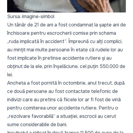
Sursa: imagine-simbol
Un tânăr de 21 de ani a fost condamnat la șapte ani de
închisoare pentru escrocherii comise prin schema
„ruda implicată în accident”. Împreună cu alți complici,
au mințit mai multe persoane în etate că rudele lor au
fost implicate în pretinse accidente rutiere și au
obținut de la ele, prin înșelăciune, cel puțin 550.000 de
lei.
Ancheta a fost pornită în octombrie, anul trecut, după
ce două persoane au fost contactate telefonic de
indivizi care au pretins că fiicele lor ar fi fost de vină
pentru comiterea unor accidente rutiere. Pentru o
„rezolvare favorabilă” a situației, escrocii au cerut
sume considerabile de bani.
Inculpatul a ridicat în două tranșe 11.500 de euro de la