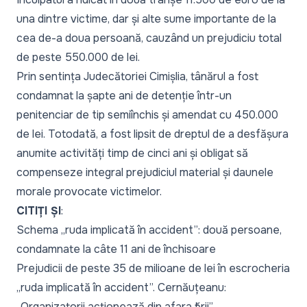
una dintre victime, dar și alte sume importante de la
cea de-a doua persoană, cauzând un prejudiciu total
de peste 550.000 de lei.
Prin sentința Judecătoriei Cimișlia, tânărul a fost
condamnat la șapte ani de detenție într-un
penitenciar de tip semiînchis și amendat cu 450.000
de lei. Totodată, a fost lipsit de dreptul de a desfășura
anumite activități timp de cinci ani și obligat să
compenseze integral prejudiciul material și daunele
morale provocate victimelor.
CITIȚI ȘI
:
Schema „ruda implicată în accident”: două persoane,
condamnate la câte 11 ani de închisoare
Prejudicii de peste 35 de milioane de lei în escrocheria
„ruda implicată în accident”. Cernăuțeanu:
„Organizatorii acționează din afara țării”