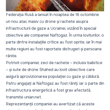
Federația Rusă a lansat în noaptea de 16 octombrie
un nou atac masiv cu drone și rachete asupra
infrastructurii de gaze a Ucrainei, vizând în special
obiective ale companiei Naftogaz. În urma loviturilor, o
parte dintre instalațiile critice au fost oprite, iar în mai
multe regiuni au fost raportate distrugeri și persoane
rănite.
Potrivit companiei, zeci de rachete – inclusiv balistice
– și sute de drone Shahed au lovit obiective care
asigură aprovizionarea populației cu gaze și căldură.
Patru angajați ai Naftogaz au fost răniți, iar o parte din
infrastructura energetică a fost grav afectată,
transmite
unian.net
.
Reprezentanții
companiei
au avertizat că aceste