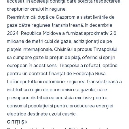
accesat, în aceleași condiții, care solicită respectarea
drepturilor omului în regiune.
Reamintim că, după ce Gazprom a sistat livrările de
gaze către regiunea transnistreană, în decembrie
2024, Republica Moldova a furnizat aproximativ 2.6
milioane de metri cubi de gaze, achiziționați de pe
piețele internaționale. Chișinăul a propus Tiraspolului
să cumpere gaze la prețuri de piață, oferind și sprijin
european în acest sens. Tiraspolul a refuzat, optând
pentru un contract finanțat de Federația Rusă.
La începutul lunii octombrie, regiunea transnistreană a
instituit un
regim de economisire a gazului
, care
presupune distribuirea acestuia exclusiv pentru
consumul populației și pentru producerea energiei
electrice destinate uzului casnic.
CITIȚI ȘI: