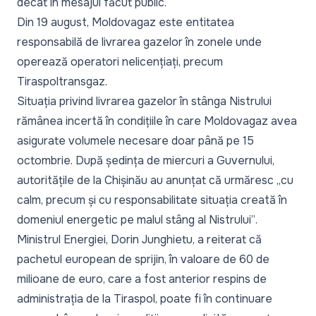
decât în mesajul făcut public.
Din 19 august, Moldovagaz este entitatea
responsabilă de livrarea gazelor în zonele unde
operează operatori nelicențiați, precum
Tiraspoltransgaz.
Situația privind livrarea gazelor în stânga Nistrului
rămânea
incertă
în condițiile în care Moldovagaz avea
asigurate volumele necesare doar până pe 15
octombrie. După ședința de miercuri a Guvernului,
autoritățile de la Chișinău au anunțat că urmăresc
„cu
calm, precum și cu responsabilitate situația creată în
domeniul energetic pe malul stâng al Nistrului”
.
Ministrul Energiei, Dorin Junghietu, a reiterat că
pachetul european de sprijin, în valoare de 60 de
milioane de euro, care a fost anterior respins de
administrația de la Tiraspol, poate fi în continuare