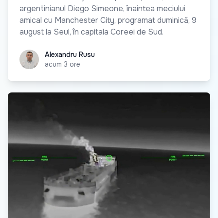
argentinianul Diego Simeone, înaintea meciului
amical cu Manchester City, programat duminică, 9
august la Seul, în capitala Coreei de Sud.
Alexandru Rusu
Alexandru Rusu
acum 3 ore