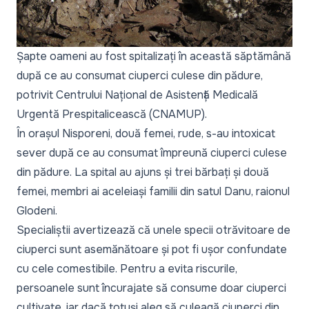
Șapte oameni au fost spitalizați în această săptămână
după ce au consumat ciuperci culese din pădure,
potrivit Centrului Național de Asistență Medicală
Urgentă Prespitalicească (CNAMUP).
În orașul Nisporeni, două femei, rude, s-au intoxicat
sever după ce au consumat împreună ciuperci culese
din pădure. La spital au ajuns și trei bărbați și două
femei, membri ai aceleiași familii din satul Danu, raionul
Glodeni.
Specialiștii avertizează că unele specii otrăvitoare de
ciuperci sunt asemănătoare și pot fi ușor confundate
cu cele comestibile. Pentru a evita riscurile,
persoanele sunt încurajate să consume doar ciuperci
cultivate, iar dacă totuși aleg să culeagă ciuperci din