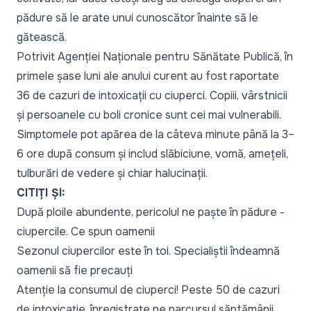
pădure să le arate unui cunoscător înainte să le
gătească.
Potrivit Agenției Naționale pentru Sănătate Publică, în
primele șase luni ale anului curent au fost raportate
36 de cazuri de intoxicații cu ciuperci. Copiii, vârstnicii
și persoanele cu boli cronice sunt cei mai vulnerabili.
Simptomele pot apărea de la câteva minute până la 3–
6 ore după consum și includ slăbiciune, vomă, amețeli,
tulburări de vedere și chiar halucinații.
CITIȚI ȘI:
După ploile abundente, pericolul ne paște în pădure -
ciupercile. Ce spun oamenii
Sezonul ciupercilor este în toi. Specialiștii îndeamnă
oamenii să fie precauți
Atenție la consumul de ciuperci! Peste 50 de cazuri
de intoxicație, înregistrate pe parcursul săptămânii