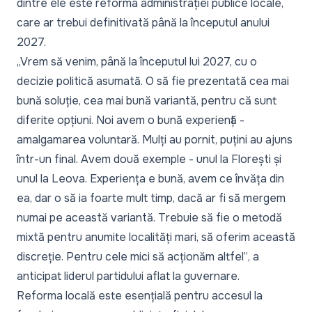
dintre ele este reforma administrației publice locale,
care ar trebui definitivată până la începutul anului
2027.
„Vrem să venim, până la începutul lui 2027, cu o
decizie politică asumată. O să fie prezentată cea mai
bună soluție, cea mai bună variantă, pentru că sunt
diferite opțiuni. Noi avem o bună experiență -
amalgamarea voluntară. Mulți au pornit, puțini au ajuns
într-un final. Avem două exemple - unul la Florești și
unul la Leova. Experiența e bună, avem ce învăța din
ea, dar o să ia foarte mult timp, dacă ar fi să mergem
numai pe această variantă. Trebuie să fie o metodă
mixtă pentru anumite localități mari, să oferim această
discreție. Pentru cele mici să acționăm altfel”
, a
anticipat liderul partidului aflat la guvernare.
Reforma locală este esențială pentru accesul la