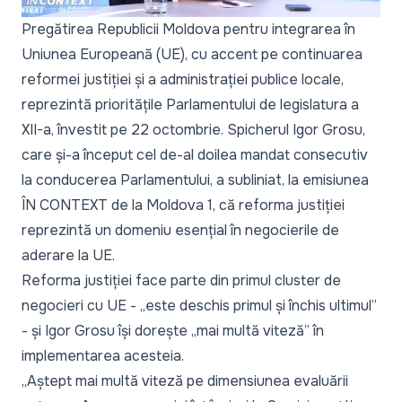
Pregătirea Republicii Moldova pentru integrarea în
Uniunea Europeană (UE), cu accent pe continuarea
reformei justiției și a administrației publice locale,
reprezintă prioritățile Parlamentului de legislatura a
XII-a, învestit pe 22 octombrie. Spicherul Igor Grosu,
care și-a început cel de-al doilea mandat consecutiv
la conducerea Parlamentului, a subliniat, la emisiunea
ÎN CONTEXT de la Moldova 1
, că reforma justiției
reprezintă un domeniu esențial în negocierile de
aderare la UE.
Reforma justiției face parte din primul cluster de
negocieri cu UE - „
este deschis primul și închis ultimul”
- și Igor Grosu își dorește „
mai multă viteză”
în
implementarea acesteia.
„Aștept mai multă viteză pe dimensiunea evaluării