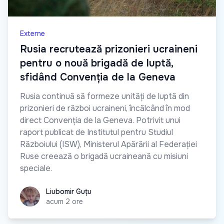
Externe
Rusia recrutează prizonieri ucraineni
pentru o nouă brigadă de luptă,
sfidând Convenția de la Geneva
Rusia continuă să formeze unități de luptă din
prizonieri de război ucraineni, încălcând în mod
direct Convenția de la Geneva. Potrivit unui
raport publicat de Institutul pentru Studiul
Războiului (ISW), Ministerul Apărării al Federației
Ruse creează o brigadă ucraineană cu misiuni
speciale.
Liubomir Guțu
Liubomir Guțu
acum 2 ore