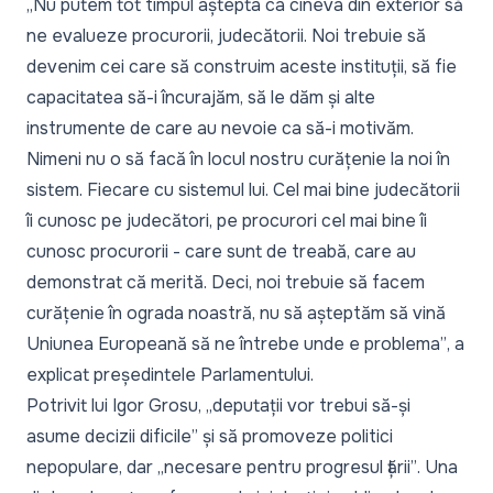
„Nu putem tot timpul aștepta ca cineva din exterior să
ne evalueze procurorii, judecătorii. Noi trebuie să
devenim cei care să construim aceste instituții, să fie
capacitatea să-i încurajăm, să le dăm și alte
instrumente de care au nevoie ca să-i motivăm.
Nimeni nu o să facă în locul nostru curățenie la noi în
sistem. Fiecare cu sistemul lui. Cel mai bine judecătorii
îi cunosc pe judecători, pe procurori cel mai bine îi
cunosc procurorii - care sunt de treabă, care au
demonstrat că merită. Deci, noi trebuie să facem
curățenie în ograda noastră, nu să așteptăm să vină
Uniunea Europeană să ne întrebe unde e problema”
, a
explicat președintele Parlamentului.
Potrivit lui Igor Grosu,
„deputații vor trebui să-și
asume decizii dificile”
și să promoveze politici
nepopulare, dar
„necesare pentru progresul țării”
. Una