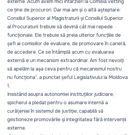
externe. Acum avem mici întârzieri la Comisia vetting
ce ține de procurori. Dar mai am și o altă așteptare:
Consiliul Superior al Magistraturii și Consiliul Superior
al Procuraturii trebuie să devină cât mai repede
funcționale. Ele trebuie să preia ulterior funcțiile de
șefi ai comisiilor de evaluare, de promovare în carieră,
de accedere. Ce se întâmplă acum cu evaluarea
externă e un mecanism extraordinar. Am fost nevoiți
să apelăm la așa ceva pentru că mecanismul nostru
nu funcționa”
, a punctat șeful Legislativului la
Moldova
1
.
Insistând asupra autonomiei instituțiilor judiciare,
spicherul a pledat pentru o asumare internă a
curățeniei în sistemul de justiție, capabilă să
gestioneze promovările și integritatea fără intervenții
externe.