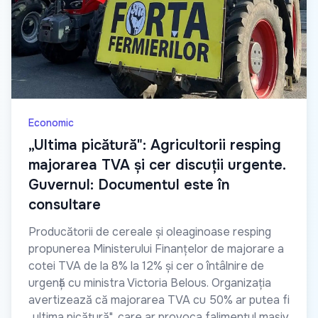
Economic
„Ultima picătură": Agricultorii resping
majorarea TVA și cer discuții urgente.
Guvernul: Documentul este în
consultare
Producătorii de cereale și oleaginoase resping
propunerea Ministerului Finanțelor de majorare a
cotei TVA de la 8% la 12% și cer o întâlnire de
urgență cu ministra Victoria Belous. Organizația
avertizează că majorarea TVA cu 50% ar putea fi
„ultima picătură", care ar provoca falimentul masiv