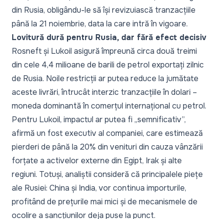
din Rusia, obligându-le să își revizuiască tranzacțiile
până la 21 noiembrie, data la care intră în vigoare.
Lovitură dură pentru Rusia, dar fără efect decisiv
Rosneft și Lukoil asigură împreună circa două treimi
din cele 4,4 milioane de barili de petrol exportați zilnic
de Rusia. Noile restricții ar putea reduce la jumătate
aceste livrări, întrucât interzic tranzacțiile în dolari –
moneda dominantă în comerțul internațional cu petrol.
Pentru Lukoil, impactul ar putea fi
„semnificativ”,
afirmă un fost executiv al companiei, care estimează
pierderi de până la 20% din venituri din cauza vânzării
forțate a activelor externe din Egipt, Irak și alte
regiuni. Totuși, analiștii consideră că principalele piețe
ale Rusiei: China și India, vor continua importurile,
profitând de prețurile mai mici și de mecanismele de
ocolire a sancțiunilor deja puse la punct.