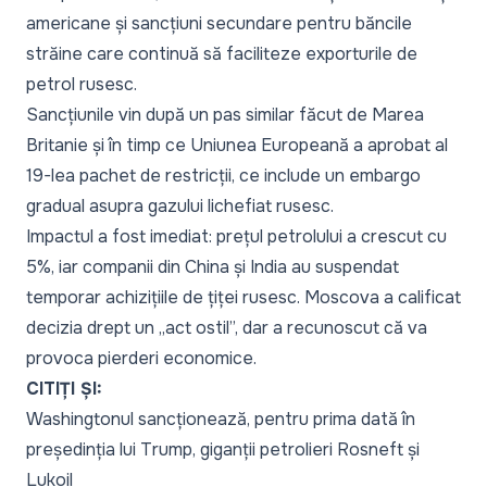
americane și sancțiuni secundare pentru băncile
străine care continuă să faciliteze exporturile de
petrol rusesc.
Sancțiunile vin după un pas similar făcut de Marea
Britanie și în timp ce Uniunea Europeană a aprobat al
19-lea pachet de restricții, ce include un embargo
gradual asupra gazului lichefiat rusesc.
Impactul a fost imediat: prețul petrolului a crescut cu
5%, iar companii din China și India au suspendat
temporar achizițiile de țiței rusesc. Moscova a calificat
decizia drept un „act ostil”, dar a recunoscut că va
provoca pierderi economice.
CITIȚI ȘI:
Washingtonul sancționează, pentru prima dată în
președinția lui Trump, giganții petrolieri Rosneft și
Lukoil