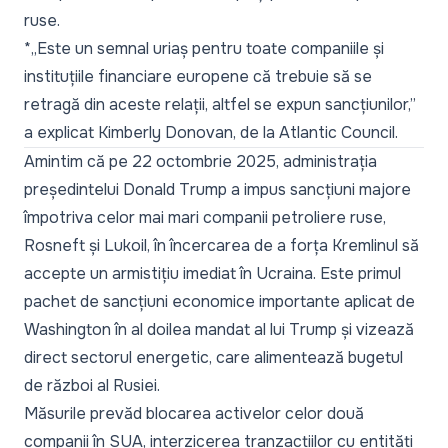
ruse.
*„Este un semnal uriaș pentru toate companiile și
instituțiile financiare europene că trebuie să se
retragă din aceste relații, altfel se expun sancțiunilor,”
a explicat Kimberly Donovan, de la Atlantic Council.
Amintim că pe 22 octombrie 2025, administrația
președintelui Donald Trump a impus sancțiuni majore
împotriva celor mai mari companii petroliere ruse,
Rosneft și Lukoil, în încercarea de a forța Kremlinul să
accepte un armistițiu imediat în Ucraina. Este primul
pachet de sancțiuni economice importante aplicat de
Washington în al doilea mandat al lui Trump și vizează
direct sectorul energetic, care alimentează bugetul
de război al Rusiei.
Măsurile prevăd blocarea activelor celor două
companii în SUA, interzicerea tranzacțiilor cu entități