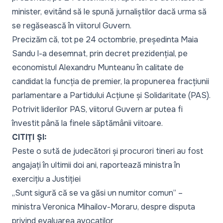
minister
, evitând să le spună jurnaliștilor dacă urma să
se regăsească în viitorul Guvern.
Precizăm că, tot pe 24 octombrie, președinta Maia
Sandu l-a desemnat, prin decret prezidențial, pe
economistul Alexandru Munteanu în calitate de
candidat la funcția de premier, la propunerea fracțiunii
parlamentare a Partidului Acțiune și Solidaritate (PAS).
Potrivit liderilor PAS, viitorul Guvern ar putea fi
învestit până la finele săptămânii viitoare.
CITIȚI ȘI:
Peste o sută de judecători și procurori tineri au fost
angajați în ultimii doi ani, raportează ministra în
exercițiu a Justiției
„Sunt sigură că se va găsi un numitor comun” –
ministra Veronica Mihailov-Moraru, despre disputa
privind evaluarea avocaților