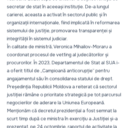
secretar de stat în aceeași instituție. De-a lungul
carierei, aceasta a activat în sectorul public și în
organizații internaționale, fiind implicată în reformarea
sistemului de justiție, promovarea transparenței și
integrității în sistemul judiciar.
În calitate de ministră, Veronica Mihailov-Moraru a
coordonat procesul de vetting al judecătorilor și
procurorilor. În 2023, Departamentul de Stat al SUA i-
a oferit titlul de „Campioană anticorupție” pentru
angajamentul său în consolidarea statului de drept.
Președinția Republicii Moldova a reiterat că sectorul
justiției rămâne o prioritate strategică pe tot parcursul
negocierilor de aderare la Uniunea Europeană.
Menționăm că decretul prezidențial a fost semnat la
scurt timp după ce ministra în exercițiu a Justiției și-a
prezentat, pe 24 octombrie,
raportul de activitate la