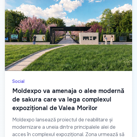
Social
Moldexpo va amenaja o alee modernă
de sakura care va lega complexul
expozițional de Valea Morilor
Moldexpo lansează proiectul de reabilitare și
modernizare a uneia dintre principalele alei de
acces în complexul expozițional. Zona urmează să