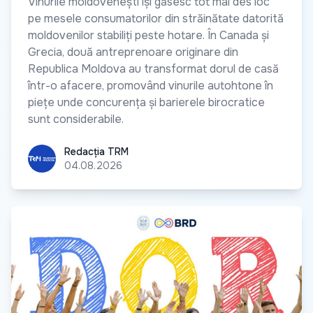
Vinurile moldovenești își găsesc tot mai des loc
pe mesele consumatorilor din străinătate datorită
moldovenilor stabiliți peste hotare. În Canada și
Grecia, două antreprenoare originare din
Republica Moldova au transformat dorul de casă
într-o afacere, promovând vinurile autohtone în
piețe unde concurența și barierele birocratice
sunt considerabile.
Redacția TRM
Redacția TRM
04.08.2026