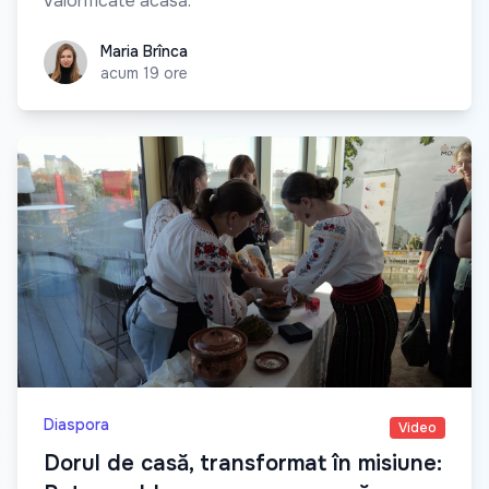
valorificate acasă.
Maria Brînca
Maria Brînca
acum 19 ore
Diaspora
Video
Dorul de casă, transformat în misiune: