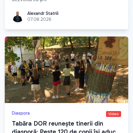
Alexandr Statnîi
Alexandr Statnîi
07.08.2026
Diaspora
Video
Tabăra DOR reunește tinerii din
diasporă: Peste 120 de copii își aduc