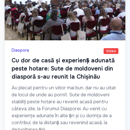
Diaspora
Video
Cu dor de casă și experiență adunată
peste hotare: Sute de moldoveni din
diasporă s-au reunit la Chișinău
Au plecat pentru un viitor mai bun, dar nu au uitat
de locul de unde au pornit. Sute de moldoveni
stabiliți peste hotare au revenit acasă pentru
câteva zile, la Forumul Diasporei. Au venit cu
experiențe adunate în alte țări și cu dorința de a
contribui, de la distanță sau revenind acasă, la
dezvoltarea țării.