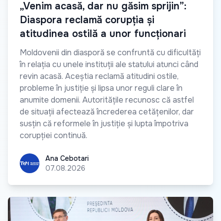
„Venim acasă, dar nu găsim sprijin”:
Diaspora reclamă corupția și
atitudinea ostilă a unor funcționari
Moldovenii din diasporă se confruntă cu dificultăți
în relația cu unele instituții ale statului atunci când
revin acasă. Aceștia reclamă atitudini ostile,
probleme în justiție și lipsa unor reguli clare în
anumite domenii. Autoritățile recunosc că astfel
de situații afectează încrederea cetățenilor, dar
susțin că reformele în justiție și lupta împotriva
corupției continuă.
Ana Cebotari
Ana Cebotari
07.08.2026