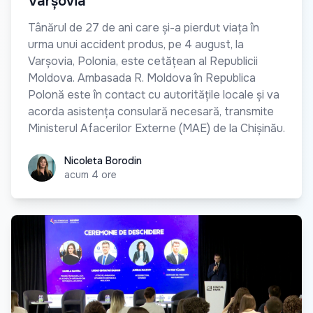
Varșovia
Tânărul de 27 de ani care și-a pierdut viața în
urma unui accident produs, pe 4 august, la
Varșovia, Polonia, este cetățean al Republicii
Moldova. Ambasada R. Moldova în Republica
Polonă este în contact cu autoritățile locale și va
acorda asistența consulară necesară, transmite
Ministerul Afacerilor Externe (MAE) de la Chișinău.
Nicoleta Borodin
Nicoleta Borodin
acum 4 ore