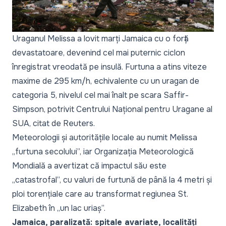
Uraganul Melissa a lovit marți Jamaica cu o forță
devastatoare, devenind cel mai puternic ciclon
înregistrat vreodată pe insulă. Furtuna a atins viteze
maxime de 295 km/h, echivalente cu un uragan de
categoria 5, nivelul cel mai înalt pe scara Saffir-
Simpson, potrivit Centrului Național pentru Uragane al
SUA, citat de
Reuters.
Meteorologii și autoritățile locale au numit Melissa
„furtuna secolului”,
iar Organizația Meteorologică
Mondială a avertizat că impactul său este
„catastrofal”, cu valuri de furtună de până la 4 metri și
ploi torențiale care au transformat regiunea St.
Elizabeth în
„un lac uriaș”.
Jamaica, paralizată: spitale avariate, localități