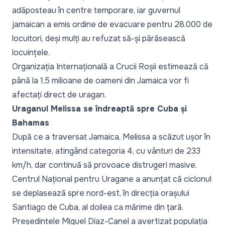
adăposteau în centre temporare, iar guvernul
jamaican a emis ordine de evacuare pentru 28.000 de
locuitori, deși mulți au refuzat să-și părăsească
locuințele.
Organizația Internațională a Crucii Roșii estimează că
până la 1,5 milioane de oameni din Jamaica vor fi
afectați direct de uragan.
Uraganul Melissa se îndreaptă spre Cuba și
Bahamas
După ce a traversat Jamaica, Melissa a scăzut ușor în
intensitate, atingând categoria 4, cu vânturi de 233
km/h, dar continuă să provoace distrugeri masive.
Centrul Național pentru Uragane a anunțat că ciclonul
se deplasează spre nord-est, în direcția orașului
Santiago de Cuba, al doilea ca mărime din țară.
Președintele Miguel Díaz-Canel a avertizat populația