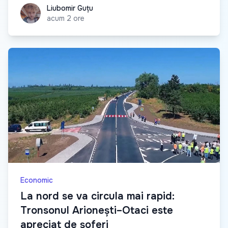
Liubomir Guțu
Liubomir Guțu
acum 2 ore
Economic
La nord se va circula mai rapid:
Tronsonul Arionești–Otaci este
apreciat de șoferi