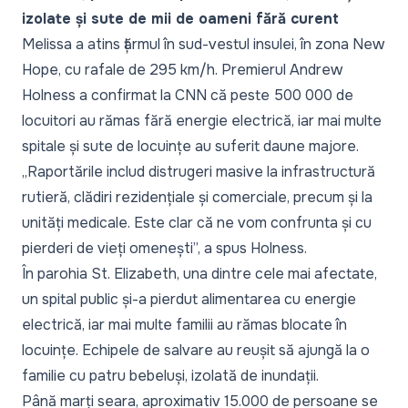
izolate și sute de mii de oameni fără curent
Melissa a atins țărmul în sud-vestul insulei, în zona New
Hope, cu rafale de 295 km/h. Premierul Andrew
Holness a confirmat la CNN că peste 500 000 de
locuitori au rămas fără energie electrică, iar mai multe
spitale și sute de locuințe au suferit daune majore.
„Raportările includ distrugeri masive la infrastructură
rutieră, clădiri rezidențiale și comerciale, precum și la
unități medicale. Este clar că ne vom confrunta și cu
pierderi de vieți omenești”,
a spus Holness.
În parohia St. Elizabeth, una dintre cele mai afectate,
un spital public și-a pierdut alimentarea cu energie
electrică, iar mai multe familii au rămas blocate în
locuințe. Echipele de salvare au reușit să ajungă la o
familie cu patru bebeluși, izolată de inundații.
Până marți seara, aproximativ 15.000 de persoane se