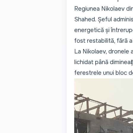
Regiunea Nikolaev din 
Shahed. Șeful administr
energetică și întrerup
fost restabilită, fără a
La Nikolaev, dronele 
lichidat până dimineaț
ferestrele unui bloc de