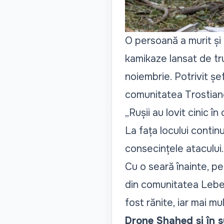
O persoană a murit și 
kamikaze lansat de tru
noiembrie. Potrivit șef
comunitatea Trostian
„Rușii au lovit cinic 
La fața locului contin
consecințele atacului.
Cu o seară înainte, pe
din comunitatea Lebedî
fost rănite, iar mai mu
Drone Shahed și în s