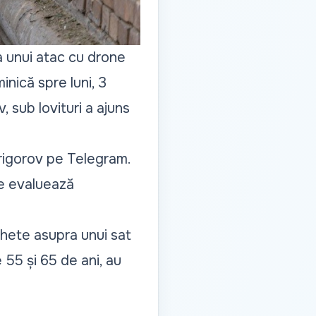
a unui atac cu drone
nică spre luni, 3
, sub lovituri a ajuns
Grigorov pe Telegram.
ile evaluează
chete asupra unui sat
 55 și 65 de ani, au