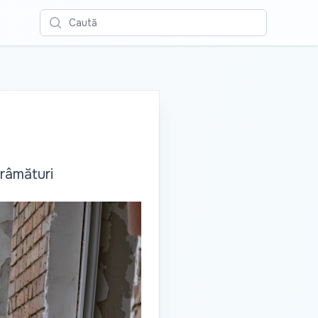
Caută
ărâmături