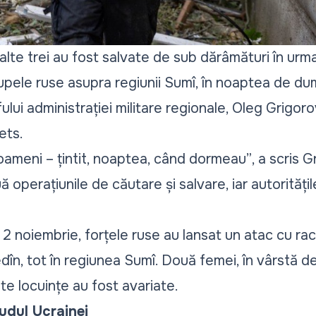
alte trei au fost salvate de sub dărâmături în urm
pele ruse asupra regiunii Sumî, în noaptea de dumi
ului administrației militare regionale, Oleg Grigorov
ets.
în oameni – țintit, noaptea, când dormeau”
, a scris 
uă operațiunile de căutare și salvare, iar autorităț
 2 noiembrie, forțele ruse au lansat un atac cu ra
n, tot în regiunea Sumî. Două femei, în vârstă de
lte locuințe au fost avariate.
udul Ucrainei