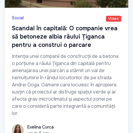
Social
Video
Scandal în capitală: O companie vrea
să betoneze albia râului Țiganca
pentru a construi o parcare
Intenția unei companii de construcții de a betona
o porțiune a râului Țiganca din capitală pentru
amenajarea unei parcări a stârnit un val de
nemulțumire în rândul locuitorilor de pe strada
Andrei Doga. Oamenii care locuiesc în apropiere
susțin că proiectul ar distruge spațiul verde și ar
afecta grav microclimatul și aspectul zonei pe
care o consideră parte integrantă a comunității
lor.
Evelina Curca
Evelina Curca