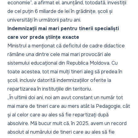
economie
”,
a afirmat el,
anunțând, totodată, investiții
de cel puțin 6 miliarde de lei în grădinițe, școli și
universități în următorii patru ani.
Indemnizații mai mari pentru tinerii specialiști
care vor preda științe exacte
Ministrul a menționat că deficitul de cadre didactice
rămâne una dintre cele mai mari provocări ale
sistemului educațional din Republica Moldova. Cu
toate acestea, tot mai mulți tineri aleg să predea în
școli, inclusiv datorită indemnizațiilor oferite la
repartizarea în instituțiile din teritoriu.
„
În ultimii doi ani, noi am avut constant un număr tot
mai mare de tineri care au mers atât la Pedagogie, cât
și al celor care au ales să fie repartizați după
absolvire. Mă bucur mult că, în 2025, avem un record
absolut al numărului de tineri care au ales să fie