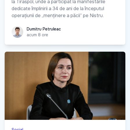
la Tiraspol, unde a participat la manifestările
dedicate împlinirii a 34 de ani de la începutul
operațiunii de „menținere a păcii” pe Nistru.
Dumitru Petruleac
Dumitru Petruleac
acum 8 ore
Social