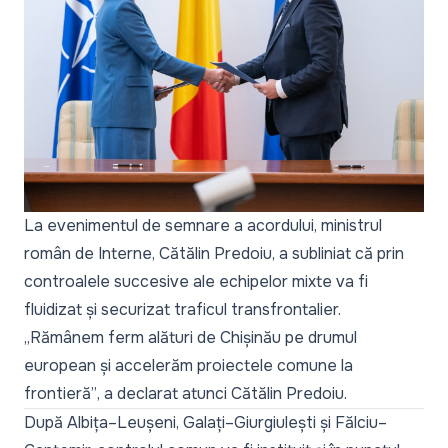
La evenimentul de semnare a acordului, ministrul
român de Interne, Cătălin Predoiu, a subliniat că prin
controalele succesive ale echipelor mixte va fi
fluidizat și securizat traficul transfrontalier.
„Rămânem ferm alături de Chișinău pe drumul
european și accelerăm proiectele comune la
frontieră”
, a declarat atunci Cătălin Predoiu.
După Albița–Leușeni, Galați–Giurgiulești și Fălciu–