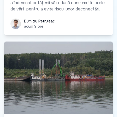
a îndemnat cetățenii să reducă consumul în orele
de vârf, pentru a evita riscul unor deconectări.
Dumitru Petruleac
Dumitru Petruleac
acum 9 ore