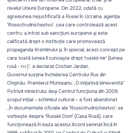
nivelul Uniunii Europene. Din 2022, odată cu
agresiunea nejustificată a Rusiei în Ucraina, agenția
'Rossotrudnichestvo', cea care controlează acest
centru, a intrat sub sancțiuni europene și este
calificată drept o instituție care promovează
propaganda Kremlinului și, în special, acest concept pe
care toată lumea îl cunoaște drept 'russkii mir' (lumea
rusă - n.r.)”
, a declarat Cristian Jardan.
Guvernul susține închiderea Centrului Rus din
Chișinău. Premierul Munteanu: „O inițiativă binevenită”
Potrivit ministrului, deși Centrul funcționa din 2009,
scopul inițial – schimbul cultural – a fost abandonat.
„În documentele oficiale ale 'Rossotrudnichestvo', se
vorbește despre 'Russkii Dom' (Casa Rusă), care
funcționează în baza acestui Acord semnat încă în
1998, ratificat în 2001, iar Centrul de Cultură și Știință