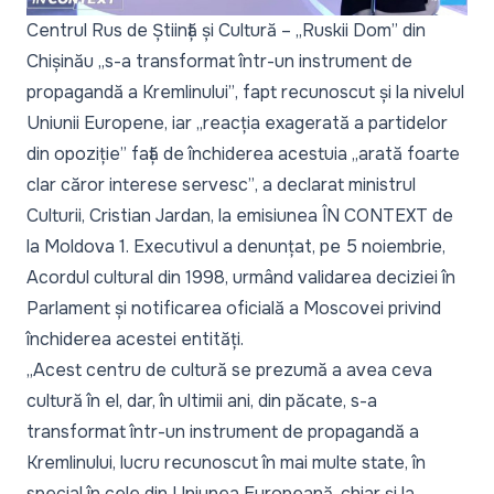
Centrul Rus de Știință și Cultură – „Ruskii Dom” din
Chișinău
„s-a transformat într-un instrument de
propagandă a Kremlinului”
, fapt recunoscut și la nivelul
Uniunii Europene, iar „
reacția exagerată a partidelor
din opoziție”
față de închiderea acestuia „
arată foarte
clar căror interese servesc”
, a declarat ministrul
Culturii, Cristian Jardan, la emisiunea
ÎN CONTEXT
de
la Moldova 1. Executivul a denunțat, pe 5 noiembrie,
Acordul cultural din 1998, urmând validarea deciziei în
Parlament și notificarea oficială a Moscovei privind
închiderea acestei entități.
„Acest centru de cultură se prezumă a avea ceva
cultură în el, dar, în ultimii ani, din păcate, s-a
transformat într-un instrument de propagandă a
Kremlinului, lucru recunoscut în mai multe state, în
special în cele din Uniunea Europeană, chiar și la