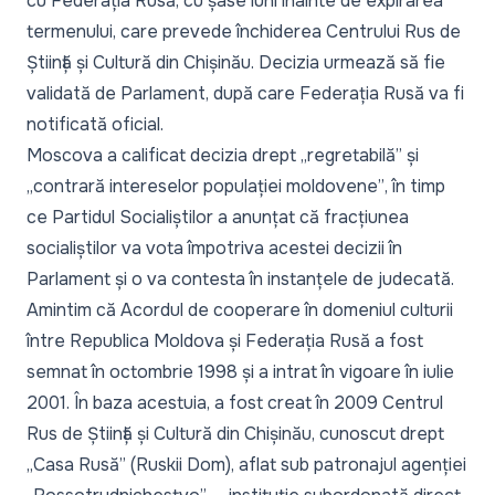
cu Federația Rusă, cu șase luni înainte de expirarea
termenului, care prevede închiderea Centrului Rus de
Știință și Cultură din Chișinău. Decizia urmează să fie
validată de Parlament, după care Federația Rusă va fi
notificată oficial.
Moscova a calificat decizia drept
„regretabilă”
și
„contrară intereselor populației moldovene”
, în timp
ce Partidul Socialiștilor a anunțat că fracțiunea
socialiștilor va vota împotriva acestei decizii în
Parlament și o va contesta în instanțele de judecată.
Amintim că Acordul de cooperare în domeniul culturii
între Republica Moldova și Federația Rusă a fost
semnat în octombrie 1998 și a intrat în vigoare în iulie
2001. În baza acestuia, a fost creat în 2009 Centrul
Rus de Știință și Cultură din Chișinău, cunoscut drept
„Casa Rusă” (Ruskii Dom), aflat sub patronajul agenției