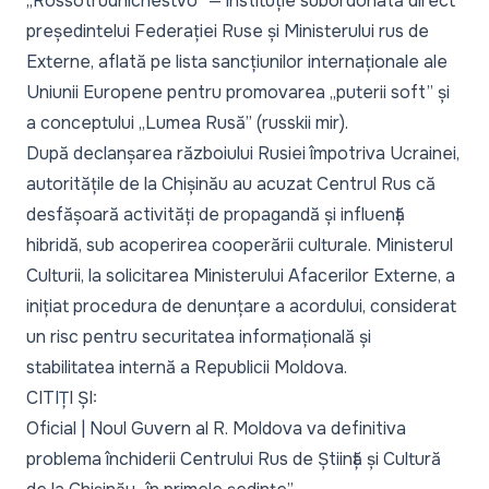
„Rossotrudnichestvo” — instituție subordonată direct
președintelui Federației Ruse și Ministerului rus de
Externe, aflată pe lista sancțiunilor internaționale ale
Uniunii Europene pentru promovarea
„puterii soft”
și
a conceptului
„Lumea Rusă”
(russkii mir).
După declanșarea războiului Rusiei împotriva Ucrainei,
autoritățile de la Chișinău au acuzat Centrul Rus că
desfășoară activități de propagandă și influență
hibridă, sub acoperirea cooperării culturale. Ministerul
Culturii, la solicitarea Ministerului Afacerilor Externe, a
inițiat procedura de denunțare a acordului, considerat
un risc pentru securitatea informațională și
stabilitatea internă a Republicii Moldova.
CITIȚI ȘI:
Oficial | Noul Guvern al R. Moldova va definitiva
problema închiderii Centrului Rus de Știință și Cultură