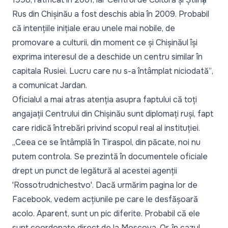
Rus din Chișinău a fost deschis abia în 2009. Probabil
că intențiile inițiale erau unele mai nobile, de
promovare a culturii, din moment ce și Chișinăul își
exprima interesul de a deschide un centru similar în
capitala Rusiei. Lucru care nu s-a întâmplat niciodată”
,
a comunicat Jardan.
Oficialul a mai atras atenția asupra faptului că toți
angajații Centrului din Chișinău sunt diplomați ruși, fapt
care ridică întrebări privind scopul real al instituției.
„Ceea ce se întâmplă în Tiraspol, din păcate, noi nu
putem controla. Se prezintă în documentele oficiale
drept un punct de legătură al acestei agenții
'Rossotrudnichestvo'. Dacă urmărim pagina lor de
Facebook, vedem acțiunile pe care le desfășoară
acolo. Aparent, sunt un pic diferite. Probabil că ele
sunt coordonate direct de la Moscova. Or, în cazul