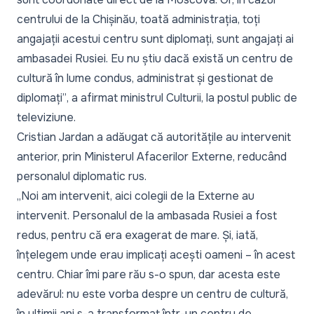
centrului de la Chișinău, toată administrația, toți
angajații acestui centru sunt diplomați, sunt angajați ai
ambasadei Rusiei. Eu nu știu dacă există un centru de
cultură în lume condus, administrat și gestionat de
diplomați”
, a afirmat ministrul Culturii, la postul public de
televiziune.
Cristian Jardan a adăugat că autoritățile au intervenit
anterior, prin Ministerul Afacerilor Externe, reducând
personalul diplomatic rus.
„Noi am intervenit, aici colegii de la Externe au
intervenit. Personalul de la ambasada Rusiei a fost
redus, pentru că era exagerat de mare. Și, iată,
înțelegem unde erau implicați acești oameni – în acest
centru. Chiar îmi pare rău s-o spun, dar acesta este
adevărul: nu este vorba despre un centru de cultură,
în ultimii ani s-a transformat într-un centru de