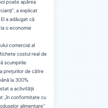
apoi poate apărea
cianți”
, a explicat
 El a adăugat că
nă la o economie
ului comercial al
etichete costul real de
că scumpirile
a prețurilor de către
 până la 300%.
tat a activității
at
„în conformitate cu
produselor alimentare”