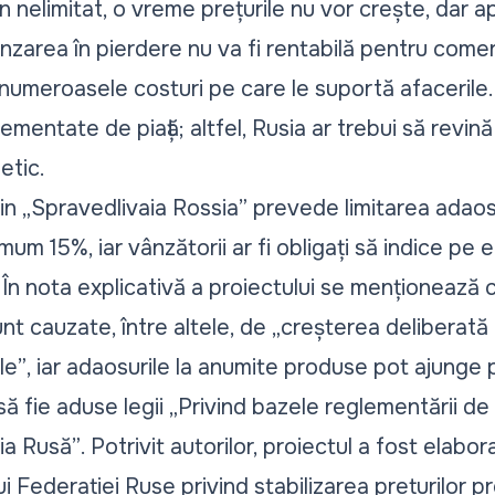
 nelimitat, o vreme prețurile nu vor crește, dar 
ânzarea în pierdere nu va fi rentabilă pentru comer
 numeroasele costuri pe care le suportă afacerile.
lementate de piață; altfel, Rusia ar trebui să revi
etic.
 din „Spravedlivaia Rossia” prevede limitarea adaos
mum 15%, iar vânzătorii ar fi obligați să indice pe 
. În nota explicativă a proiectului se menționează 
unt cauzate, între altele, de
„creșterea deliberată 
le”
, iar adaosurile la anumite produse pot ajunge
ă fie aduse legii
„Privind bazele reglementării de s
ia Rusă”
. Potrivit autorilor, proiectul a fost elabor
lui Federației Ruse privind stabilizarea prețurilor 