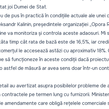
ntat joi Dumei de Stat.
u de pus în practică în condițiile actuale ale unei 
eksandr Kalinin, președintele organizației „Opora R
ine va monitoriza și controla aceste adaosuri. Mi s
atâta timp cât rata de bază este de 16,5%, iar cred
comerțul le accesează astăzi cu aproximativ 18%.
e să funcționeze în aceste condiții dacă proiectul
o astfel de măsură ar avea sens doar într-un conte
 retail au avertizat asupra posibilelor probleme d
n contractele pe termen lung cu furnizorii. Ministeru
 de amendamente care obligă rețelele comerciale