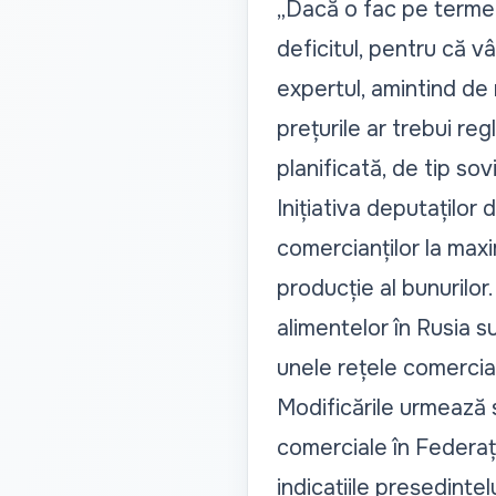
„Dacă o fac pe termen
deficitul, pentru că v
expertul, amintind de
prețurile ar trebui reg
planificată, de tip sovi
Inițiativa deputaților
comercianților la maxi
producție al bunurilor
alimentelor în Rusia s
unele rețele comercia
Modificările urmează s
comerciale în Federaț
indicațiile președinte