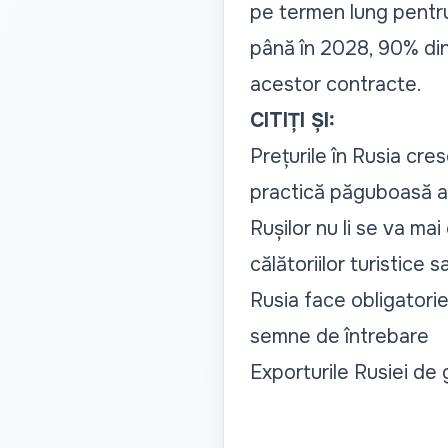
pe termen lung pentru 
până în 2028, 90% din
acestor contracte.
CITIȚI ȘI:
Prețurile în Rusia cre
practică păguboasă 
Rușilor nu li se va ma
călătoriilor turistice 
Rusia face obligatorie
semne de întrebare
Exporturile Rusiei de 