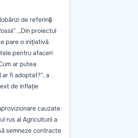
dobânzi de referință
ossii”.
„Din proiectul
e pare o inițiativă
itele pentru afaceri
 Cum ar putea
 ar fi adoptat?”
, a
xt de inflație
e aprovizionare cauzate
l rus al Agriculturii a
 să semneze contracte