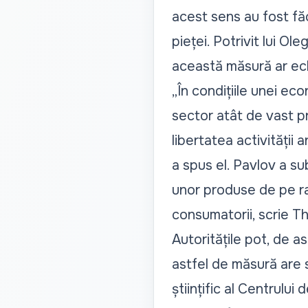
acest sens au fost făc
pieței. Potrivit lui O
această măsură ar echi
„În condițiile unei eco
sector atât de vast p
libertatea activității 
a spus el. Pavlov a su
unor produse de pe raf
consumatorii, scrie
Th
Autoritățile pot, de 
astfel de măsură are 
științific al Centrulu