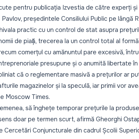
ute pentru publicația Izvestia de către experți și
leg Pavlov, președintele Consiliului Public pe lâng
vala practic cu un control de stat asupra prețuril
nomii de piață, trecerea la un control total al formăr
recum comerțul cu amănuntul pare excesivă, întru
antreprenoriale presupune și o anumită libertate în 
bliniat că o reglementare masivă a prețurilor ar pu
turile magazinelor și la speculă, iar primii vor ave
e Moscow Times
.
asemenea, să înghețe temporar prețurile la produse
sens doar pe termen scurt, afirmă Gheorghi Ostap
i de Cercetări Conjuncturale din cadrul Școlii Supe