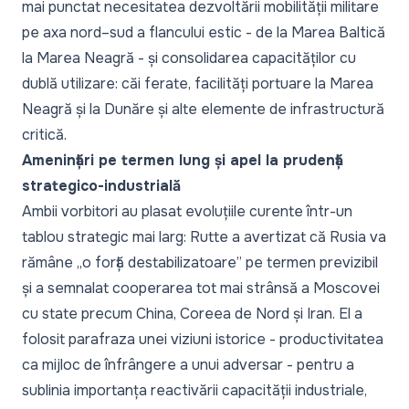
mai punctat necesitatea dezvoltării mobilității militare
pe axa nord–sud a flancului estic - de la Marea Baltică
la Marea Neagră - și consolidarea capacităților cu
dublă utilizare: căi ferate, facilități portuare la Marea
Neagră și la Dunăre și alte elemente de infrastructură
critică.
Amenințări pe termen lung și apel la prudență
strategico-industrială
Ambii vorbitori au plasat evoluțiile curente într-un
tablou strategic mai larg: Rutte a avertizat că Rusia va
rămâne
„o forță destabilizatoare”
pe termen previzibil
și a semnalat cooperarea tot mai strânsă a Moscovei
cu state precum China, Coreea de Nord și Iran. El a
folosit parafraza unei viziuni istorice - productivitatea
ca mijloc de înfrângere a unui adversar - pentru a
sublinia importanța reactivării capacității industriale,