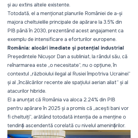
și au extins altele existente.
Totodată, el a menționat planurile României de a-și
majora cheltuielile principale de apărare la 3.5% din
PIB până în 2030, prezentând acest angajament ca
exemplu de intensificare a eforturilor europene.
România: alocări imediate și potențial industrial
Președintele Nicușor Dan a subliniat, la rândul său, că
reînarmarea este „
o necesitate
”, nu o opțiune, în
contextul
„războiului ilegal al Rusiei împotriva Ucrainei
”
și al
„încălcărilor recente ale spațiului aerian aliat”
și al
atacurilor hibride.
El a anunțat că România va aloca 2.24% din PIB
pentru apărare în 2025 și a promis că „
acești bani vor
fi cheltuiți”
, arătând totodată intenția de a menține o
tendință ascendentă corelată cu nivelul amenințărilor.