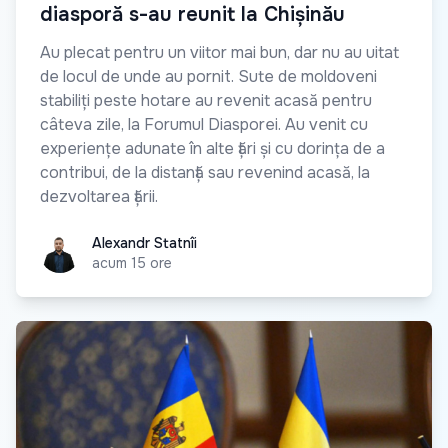
diasporă s-au reunit la Chișinău
Au plecat pentru un viitor mai bun, dar nu au uitat
de locul de unde au pornit. Sute de moldoveni
stabiliți peste hotare au revenit acasă pentru
câteva zile, la Forumul Diasporei. Au venit cu
experiențe adunate în alte țări și cu dorința de a
contribui, de la distanță sau revenind acasă, la
dezvoltarea țării.
Alexandr Statnîi
Alexandr Statnîi
acum 15 ore