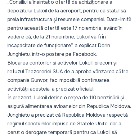
„Consiliul a înaintat o ofertă de achiziționare a
depozitului Lukoil de la aeroport, pentru ca statul să
preia infrastructura și resursele companiei. Data-limită
pentru această ofertă este 17 noiembrie, având în
vedere că, de la 21 noiembrie, Lukoil va fi în
incapacitate de funcționare”,
a explicat Dorin
Junghietu, într-o
postare pe Facebook.
Blocarea conturilor și activelor Lukoil, precum și
refuzul Trezoreriei SUA de a aproba vânzarea către
compania Gunvor, fac imposibilă continuarea
activității acesteia, a precizat oficialul.
În prezent, Lukoil deține o rețea de 110 benzinării și
asigură alimentarea avioanelor din Republica Moldova.
Junghietu a precizat că Republica Moldova respectă
regimul sancțiunilor impuse de Statele Unite, dar a
cerut o derogare temporară pentru ca Lukoil să