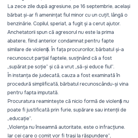
La zece zile după agresiune, pe 16 septembrie, același
bărbat și-ar fi amenințat fiul minor cu un cuțit, lângă o
benzinărie. Copilul, speriat, a fugit și a cerut ajutor.
Anchetatorii spun că agresorul nu este la prima
abatere, fiind anterior condamnat pentru fapte
similare de violență. În fața procurorilor, bărbatul și-a
recunoscut parțial faptele, susținând că a fost
„supărat pe soție”
și că a vrut
„să-și educe fiul”
.
În instanța de judecată, cauza a fost examinată în
procedură simplificată, bărbatul recunoscându-și vina
pentru fapta imputată.
Procuratura reamintește că nicio formă de violență nu
poate fi justificată prin furie, supărare sau intenții de
„educație”
.
„Violența nu înseamnă autoritate, este o infracțiune.
Iar cei care o comit vor fi trași la răspundere”
,