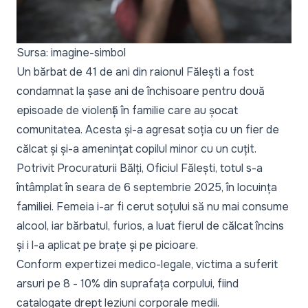
Sursa: imagine-simbol
Un bărbat de 41 de ani din raionul Fălești a fost
condamnat la șase ani de închisoare pentru două
episoade de violență în familie care au șocat
comunitatea. Acesta și-a agresat soția cu un fier de
călcat și și-a amenințat copilul minor cu un cuțit.
Potrivit Procuraturii Bălți, Oficiul Fălești, totul s-a
întâmplat în seara de 6 septembrie 2025, în locuința
familiei. Femeia i-ar fi cerut soțului să nu mai consume
alcool, iar bărbatul, furios, a luat fierul de călcat încins
și i l-a aplicat pe brațe și pe picioare.
Conform expertizei medico-legale, victima a suferit
arsuri pe 8 - 10% din suprafața corpului, fiind
catalogate drept leziuni corporale medii.