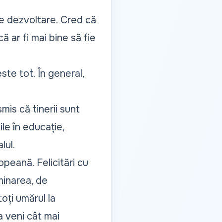
de dezvoltare. Cred că
ă ar fi mai bine să fie
ste tot. În general,
mis că tinerii sunt
ile în educație,
lul.
eană. Felicitări cu
minarea, de
ți umărul la
 veni cât mai