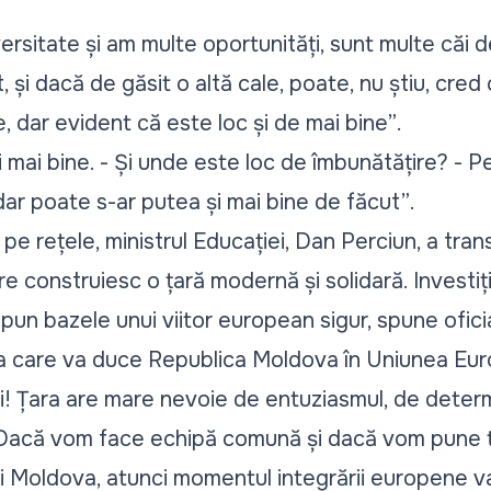
versitate și am multe oportunități, sunt multe căi 
, și dacă de găsit o altă cale, poate, nu știu, cred c
e, dar evident că este loc și de mai bine”
.
și mai bine. - Și unde este loc de îmbunătățire? - Pe
dar poate s-ar putea și mai bine de făcut”
.
pe rețele, ministrul Educației, Dan Perciun, a trans
e construiesc o țară modernă și solidară. Investiți
 pun bazele unui viitor european sigur, spune oficia
 care va duce Republica Moldova în Uniunea Europ
lui! Țara are mare nevoie de entuziasmul, de deter
 Dacă vom face echipă comună și dacă vom pune to
i Moldova, atunci momentul integrării europene va