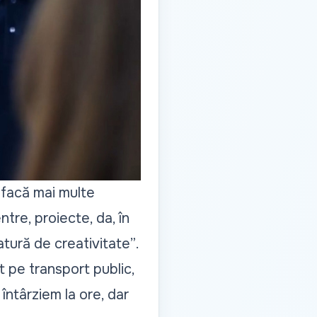
ă facă mai multe
ntre, proiecte, da, în
latură de creativitate”
.
t pe transport public,
întârziem la ore, dar