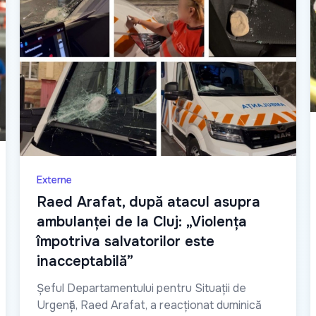
Externe
Raed Arafat, după atacul asupra
ambulanței de la Cluj: „Violența
împotriva salvatorilor este
inacceptabilă”
Șeful Departamentului pentru Situații de
Urgență, Raed Arafat, a reacționat duminică