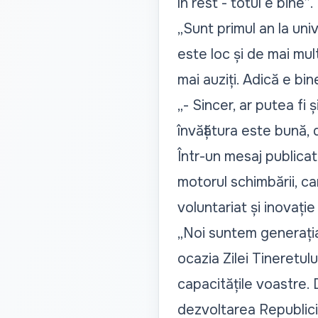
în rest - totul e bine”
.
„Sunt primul an la uni
este loc și de mai mult
mai auziți. Adică e bin
„- Sincer, ar putea fi 
învățătura este bună, 
Într-un mesaj publicat 
motorul schimbării, car
voluntariat și inovație
„Noi suntem generația
ocazia Zilei Tineretu
capacitățile voastre.
dezvoltarea Republici