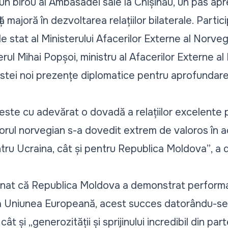
n birou al Ambasadei sale la Chișinău, un pas apre
ă majoră în dezvoltarea relațiilor bilaterale. Parti
de stat al Ministerului Afacerilor Externe al Norveg
ul Mihai Popșoi, ministru al Afacerilor Externe al
estei noi prezențe diplomatice pentru aprofundar
 este cu adevărat o dovadă a relațiilor excelente 
oporul norvegian s-a dovedit extrem de valoros în
tru Ucraina, cât și pentru Republica Moldova”
, a
onat că Republica Moldova a demonstrat perform
a Uniunea Europeană, acest succes datorându-se a
cât și
„generozității și sprijinului incredibil din par