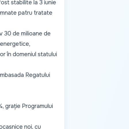
st stabilite la 3 iunie
semnate patru tratate
iv 30 de milioane de
 energetice,
r în domeniul statului
Ambasada Regatului
%, grație Programului
ocasnice noi, cu