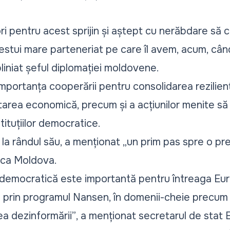
 pentru acest sprijin și aștept cu nerăbdare să 
stui mare parteneriat pe care îl avem, acum, când
bliniat șeful diplomației moldovene.
 importanța cooperării pentru consolidarea rezilienț
tarea economică, precum și a acțiunilor menite să f
nstituțiilor democratice.
 la rândul său, a menționat
„un prim pas spre o pre
ica Moldova.
 democratică este importantă pentru întreaga Eu
rii prin programul Nansen, în domenii-cheie precum
a dezinformării”
, a menționat secretarul de stat 