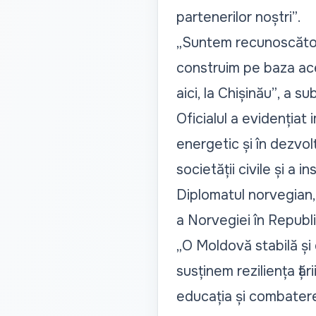
partenerilor noștri”
.
„Suntem recunoscători
construim pe baza ace
aici, la Chișinău”
, a su
Oficialul a evidențiat
energetic și în dezvol
societății civile și a i
Diplomatul norvegian,
a Norvegiei în Republ
„O Moldovă stabilă și
susținem reziliența ță
educația și combatere