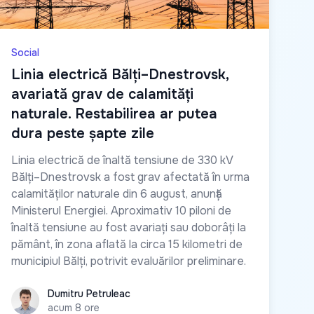
Social
Linia electrică Bălți–Dnestrovsk,
avariată grav de calamități
naturale. Restabilirea ar putea
dura peste șapte zile
Linia electrică de înaltă tensiune de 330 kV
Bălți–Dnestrovsk a fost grav afectată în urma
calamităților naturale din 6 august, anunță
Ministerul Energiei. Aproximativ 10 piloni de
înaltă tensiune au fost avariați sau doborâți la
pământ, în zona aflată la circa 15 kilometri de
municipiul Bălți, potrivit evaluărilor preliminare.
Dumitru Petruleac
Dumitru Petruleac
acum 8 ore