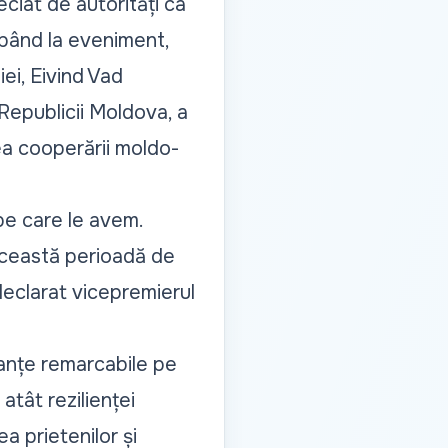
ciat de autorități ca
cipând la eveniment,
iei, Eivind Vad
 Republicii Moldova, a
ea cooperării moldo-
pe care le avem.
 această perioadă de
 declarat vicepremierul
anțe remarcabile pe
tât rezilienței
tea prietenilor și