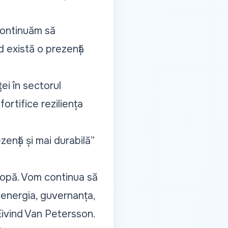
continuăm să
 există o prezență
ei în sectorul
ortifice reziliența
zență și mai durabilă”
ropă. Vom continua să
 energia, guvernanța,
Eivind Van Petersson.