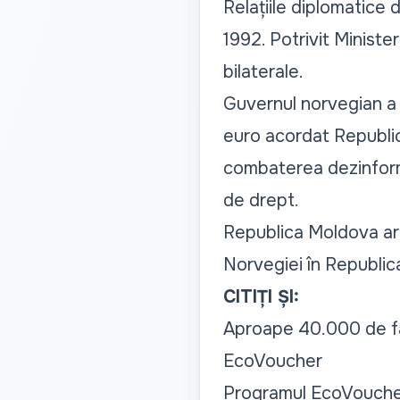
Relațiile diplomatice 
1992. Potrivit Ministe
bilaterale.
Guvernul norvegian a 
euro acordat Republici
combaterea dezinformă
de drept.
Republica Moldova ar
Norvegiei în Republic
CITIȚI ȘI:
Aproape 40.000 de fam
EcoVoucher
Programul EcoVoucher: