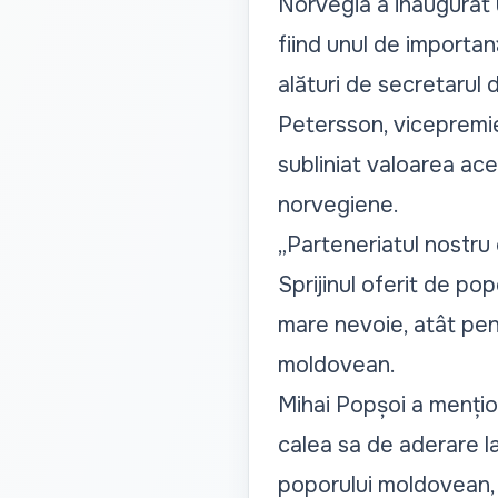
Norvegia a inaugurat u
fiind unul de importanț
alături de secretarul 
Petersson, vicepremier
subliniat valoarea ac
norvegiene.
„Parteneriatul nostru
Sprijinul oferit de p
mare nevoie, atât pen
moldovean.
Mihai Popșoi a menți
calea sa de aderare l
poporului moldovean, 