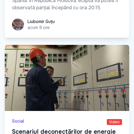
Spania. În Republica Moldova, eclipsa va putea fi
observată parțial, începând cu ora 20:15.
Liubomir Guțu
Liubomir Guțu
acum 9 ore
Social
Video
Scenariul deconectărilor de energie