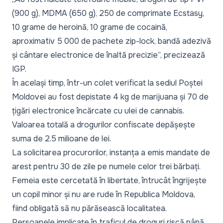
(900 g), MDMA (650 g), 250 de comprimate Ecstasy,
10 grame de heroină, 10 grame de cocaină,
aproximativ 5 000 de pachete zip-lock, bandă adezivă
și cântare electronice de înaltă precizie
”, precizează
IGP.
În același timp, într-un colet verificat la sediul Poștei
Moldovei au fost depistate 4 kg de marijuana și 70 de
țigări electronice încărcate cu ulei de cannabis.
Valoarea totală a drogurilor confiscate depășește
suma de 2.5 milioane de lei.
La solicitarea procurorilor, instanța a emis mandate de
arest pentru 30 de zile pe numele celor trei bărbați.
Femeia este cercetată în libertate, întrucât îngrijește
un copil minor și nu are rude în Republica Moldova,
fiind obligată să nu părăsească localitatea.
Persoanele implicate în traficul de droguri riscă până