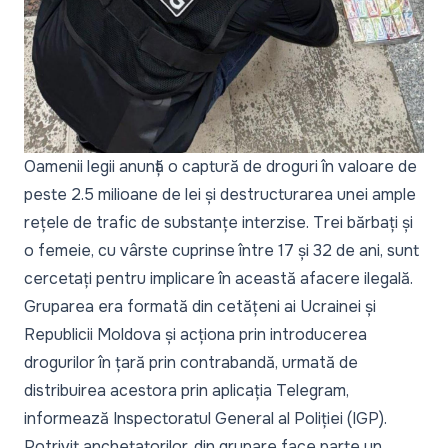
Oamenii legii anunță o captură de droguri în valoare de
peste 2.5 milioane de lei și destructurarea unei ample
rețele de trafic de substanțe interzise. Trei bărbați și
o femeie, cu vârste cuprinse între 17 și 32 de ani, sunt
cercetați pentru implicare în această afacere ilegală.
Gruparea era formată din cetățeni ai Ucrainei și
Republicii Moldova și acționa prin introducerea
drogurilor în țară prin contrabandă, urmată de
distribuirea acestora prin aplicația Telegram,
informează Inspectoratul General al Poliției (IGP).
Potrivit anchetatorilor, din grupare face parte un