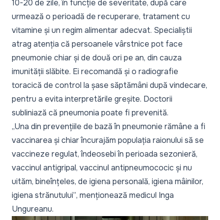
10-20 de zile, în funcție de severitate, după care
urmează o perioadă de recuperare, tratament cu
vitamine și un regim alimentar adecvat. Specialiștii
atrag atenția că persoanele vârstnice pot face
pneumonie chiar și de două ori pe an, din cauza
imunității slăbite. Ei recomandă și o radiografie
toracică de control la șase săptămâni după vindecare,
pentru a evita interpretările greșite. Doctorii
subliniază că pneumonia poate fi prevenită.
„Una din prevențiile de bază în pneumonie rămâne a fi
vaccinarea și chiar încurajăm populația raionului să se
vaccineze regulat, îndeosebi în perioada sezonieră,
vaccinul antigripal, vaccinul antipneumococic și nu
uităm, bineînțeles, de igiena personală, igiena mâinilor,
igiena strănutului”
, menționează medicul Inga
Ungureanu.