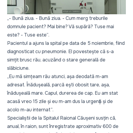
„- Bună ziua. - Bună ziua. - Cum merg treburile
domnule pacient? Mai bine? Vă supără? Tuse mai
este? - Tuse este”
.
Pacientul a ajuns la spital pe data de 5 noiembrie, fiind
diagnosticat cu pneumonie. El povestește că s-a
simțit brusc rău, acuzând o stare generală de
slăbiciune.
„Eu mă simțeam rău atunci, așa deodată m-am
adresat. Înădușeală, parcă ești obosit tare, așa,
înădușeală mare. Capul, durerea de cap. Eu am stat
acasă vreo 15 zile și eu m-am dus la urgență și de
acolo m-au internat”
.
Specialiștii de la Spitalul Raional Căușeni susțin că,
anual, în raion, sunt înregistrate aproximativ 600 de