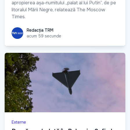
apropierea așa-numitului „palat al lui Putin”, de pe
litoralul Mării Negre, relatează The Moscow
Times.
Redacția TRM
Redacția TRM
acum 59 secunde
Externe