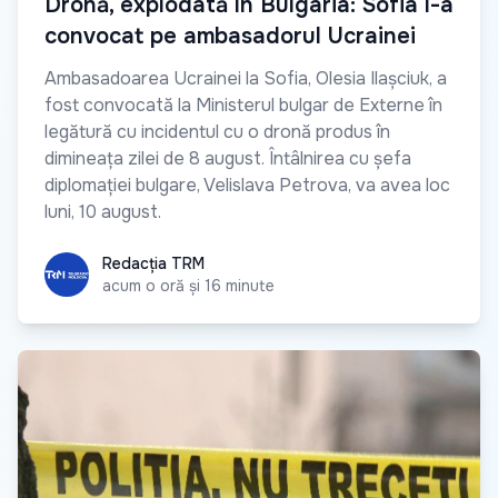
Dronă, explodată în Bulgaria: Sofia l-a
convocat pe ambasadorul Ucrainei
Ambasadoarea Ucrainei la Sofia, Olesia Ilașciuk, a
fost convocată la Ministerul bulgar de Externe în
legătură cu incidentul cu o dronă produs în
dimineața zilei de 8 august. Întâlnirea cu șefa
diplomației bulgare, Velislava Petrova, va avea loc
luni, 10 august.
Redacția TRM
Redacția TRM
acum o oră și 16 minute