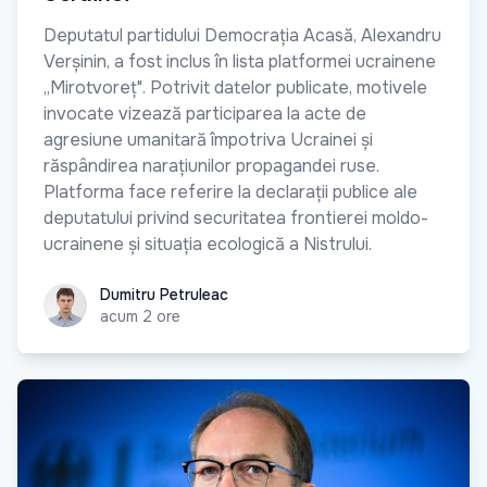
Deputatul partidului Democrația Acasă, Alexandru
Verșinin, a fost inclus în lista platformei ucrainene
„Mirotvoreț". Potrivit datelor publicate, motivele
invocate vizează participarea la acte de
agresiune umanitară împotriva Ucrainei și
răspândirea narațiunilor propagandei ruse.
Platforma face referire la declarații publice ale
deputatului privind securitatea frontierei moldo-
ucrainene și situația ecologică a Nistrului.
Dumitru Petruleac
Dumitru Petruleac
acum 2 ore