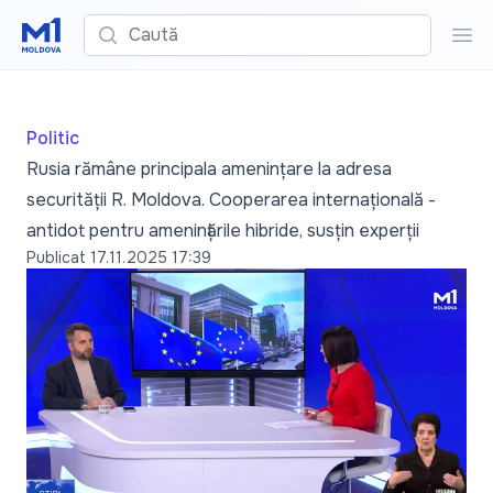
Caută
Cau
Politic
Rusia rămâne principala amenințare la adresa
securității R. Moldova. Cooperarea internațională -
antidot pentru amenințările hibride, susțin experții
Publicat
17.11.2025 17:39