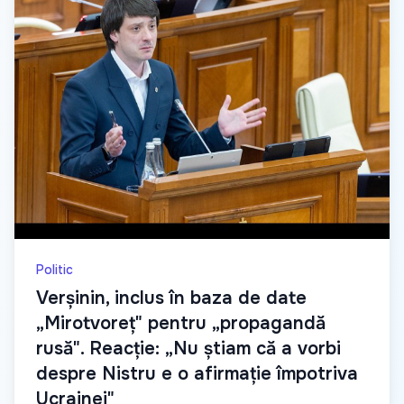
Politic
Verșinin, inclus în baza de date
„Mirotvoreț" pentru „propagandă
rusă". Reacție: „Nu știam că a vorbi
despre Nistru e o afirmație împotriva
Ucrainei"