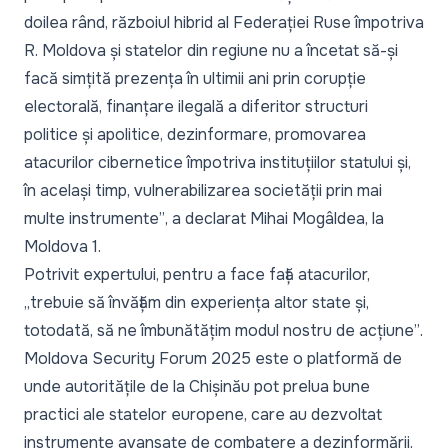
doilea rând, războiul hibrid al Federației Ruse împotriva
R. Moldova și statelor din regiune nu a încetat să-și
facă simțită prezența în ultimii ani prin corupție
electorală, finanțare ilegală a diferitor structuri
politice și apolitice, dezinformare, promovarea
atacurilor cibernetice împotriva instituțiilor statului și,
în același timp, vulnerabilizarea societății prin mai
multe instrumente”
, a declarat Mihai Mogâldea, la
Moldova 1.
Potrivit expertului, pentru a face față atacurilor,
„trebuie să învățăm din experiența altor state și,
totodată, să ne îmbunătățim modul nostru de acțiune”
.
Moldova Security Forum 2025 este o platformă de
unde autoritățile de la Chișinău pot prelua bune
practici ale statelor europene, care au dezvoltat
instrumente avansate de combatere a dezinformării,