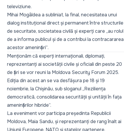
televiziune.
Mihai Mogâldea a subliniat, la final, necesitatea unui
dialog instituțional direct și permanent între structurile
de securitate, societatea civilă și experți care
„au rolul
de a informa publicul și de a contribui la contracararea
acestor amenințări”
.
Menționăm că experți internaționali, diplomați,
reprezentanți ai societății civile și oficiali din peste 20
de țări se vor reuni la
Moldova Security Forum 2025
.
Ediția din acest an se va desfășura pe 18 și 19
noiembrie, la Chișinău, sub sloganul „
Reziliența
democratică, consolidarea securității și unității în fața
amenințărilor hibride
”.
La eveniment vor participa președinta Republicii
Moldova, Maia Sandu, și reprezentanți de rang înalt ai
Uniunii Europene, NATO și statelor partenere.