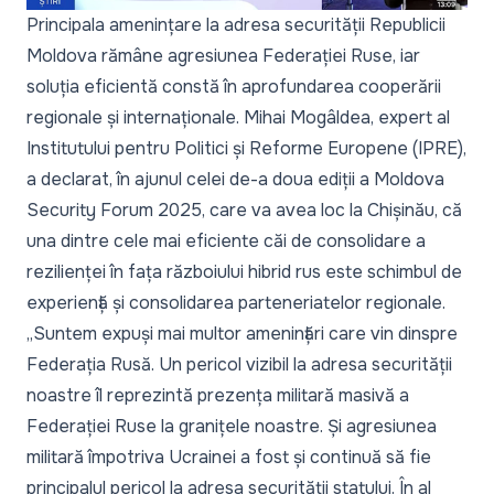
Principala amenințare la adresa securității Republicii
Moldova rămâne agresiunea Federației Ruse, iar
soluția eficientă constă în aprofundarea cooperării
regionale și internaționale. Mihai Mogâldea, expert al
Institutului pentru Politici și Reforme Europene (IPRE),
a declarat, în ajunul celei de-a doua ediții a
Moldova
Security Forum 2025
, care va avea loc la Chișinău, că
una dintre cele mai eficiente căi de consolidare a
rezilienței în fața războiului hibrid rus este schimbul de
experiență și consolidarea parteneriatelor regionale.
„Suntem expuși mai multor amenințări care vin dinspre
Federația Rusă. Un pericol vizibil la adresa securității
noastre îl reprezintă prezența militară masivă a
Federației Ruse la granițele noastre. Și agresiunea
militară împotriva Ucrainei a fost și continuă să fie
principalul pericol la adresa securității statului. În al