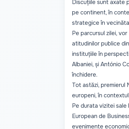
Discuțiile sunt axate p
pe continent, în contex
strategice în vecinăt
Pe parcursul zilei, vor
atitudinilor publice d
instituțiile în perspec
Albaniei, și António C
închidere.
Tot astăzi, premierul 
europeni, în contextul
Pe durata vizitei sale
European de Business
evenimente economice 