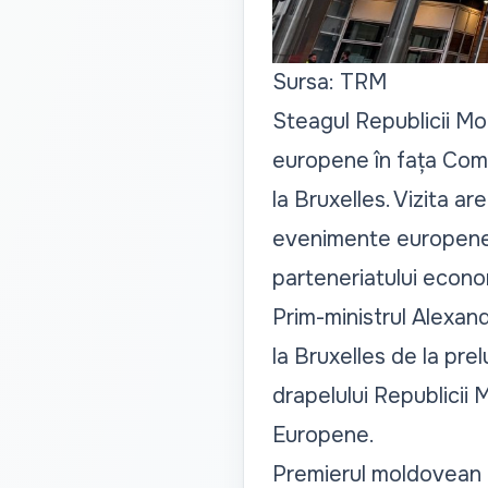
Sursa: TRM
Steagul Republicii Mol
europene în fața Comi
la Bruxelles. Vizita ar
evenimente europene d
parteneriatului econo
Prim-ministrul Alexandr
la Bruxelles de la pre
drapelului Republicii 
Europene.
Premierul moldovean p