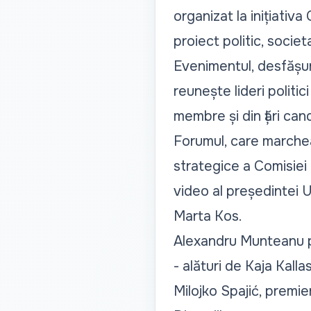
organizat la inițiativ
proiect politic, socie
Evenimentul, desfășura
reunește lideri politici
membre și din țări can
Forumul, care marcheaz
strategice a Comisiei
video al președintei 
Marta Kos.
Alexandru Munteanu par
- alături de Kaja Kall
Milojko Spajić, premie