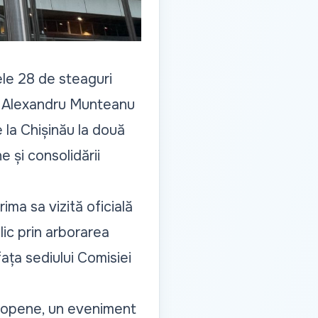
ele 28 de steaguri
ui Alexandru Munteanu
e la Chișinău la două
 și consolidării
ima sa vizită oficială
lic prin arborarea
fața sediului Comisiei
uropene, un eveniment