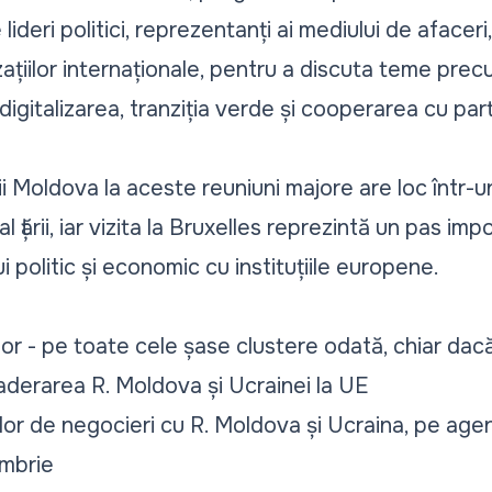
deri politici, reprezentanți ai mediului de afaceri, a
izațiilor internaționale, pentru a discuta teme pre
gitalizarea, tranziția verde și cooperarea cu par
ii Moldova la aceste reuniuni majore are loc într-
 țării, iar vizita la Bruxelles reprezintă un pas im
i politic și economic cu instituțiile europene.
r - pe toate cele șase clustere odată, chiar dacă 
 aderarea R. Moldova și Ucrainei la UE
or de negocieri cu R. Moldova și Ucraina, pe agen
mbrie