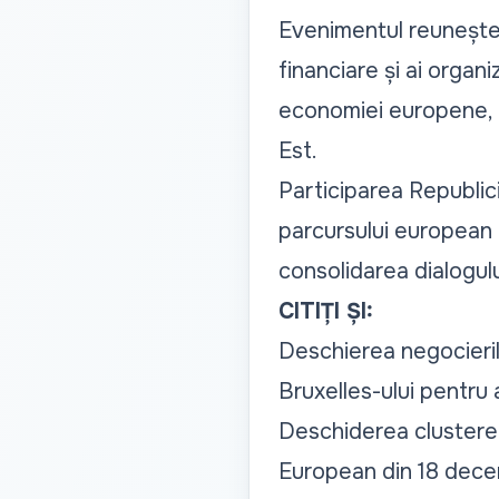
Evenimentul reunește li
financiare și ai organ
economiei europene, di
Est.
Participarea Republic
parcursului european al
consolidarea dialogulu
CITIȚI ȘI:
Deschierea negocierilo
Bruxelles-ului pentru
Deschiderea clusterel
European din 18 dece