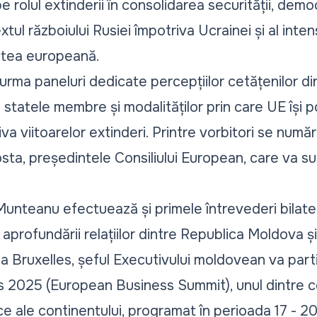
e rolul extinderii în consolidarea securității, democ
tul războiului Rusiei împotriva Ucrainei și al intens
atea europeană.
 urma paneluri dedicate percepțiilor cetățenilor din
in statele membre și modalităților prin care UE își 
tiva viitoarelor extinderi. Printre vorbitori se num
osta, președintele Consiliului European, care va su
Munteanu efectuează și primele întrevederi bilateral
 aprofundării relațiilor dintre Republica Moldova ș
 la Bruxelles, șeful Executivului moldovean va part
 2025 (European Business Summit), unul dintre c
ale continentului, programat în perioada 17 - 20