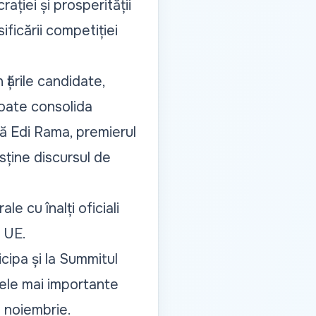
rației și prosperității
ificării competiției
 țările candidate,
poate consolida
ără Edi Rama, premierul
sține discursul de
e cu înalți oficiali
i UE.
icipa și la Summitul
ele mai importante
 noiembrie.