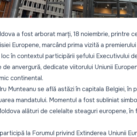
dova a fost arborat marți, 18 noiembrie, printre c
siei Europene, marcând prima vizită a premierul
e loc în contextul participării șefului Executivului d
e anvergură, dedicate viitorului Uniunii Europene
mic continental.
u Munteanu se află astăzi în capitala Belgiei, în pr
luarea mandatului. Momentul a fost subliniat simbo
Moldova alături de celelalte steaguri europene, în 
articipă la Forumul privind Extinderea Uniunii E