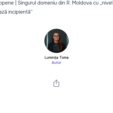
opene | Singurul domeniu din R. Moldova cu „nive
fază incipientă”
Luminița Toma
Autor