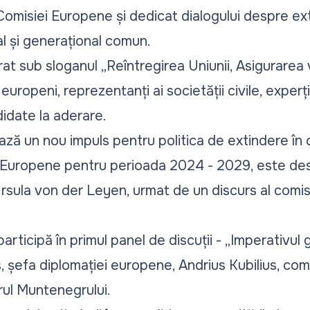
a Comisiei Europene și dedicat dialogului despre ex
tal și generațional comun.
t sub sloganul „Reîntregirea Uniunii, Asigurarea vi
 europeni, reprezentanți ai societății civile, experți
didate la aderare.
ă un nou impuls pentru politica de extindere în c
 Europene pentru perioada 2024 - 2029, este des
Ursula von der Leyen, urmat de un discurs al comis
ticipă în primul panel de discuții - „
Imperativul g
as, șefa diplomației europene, Andrius Kubilius, com
rul Muntenegrului.