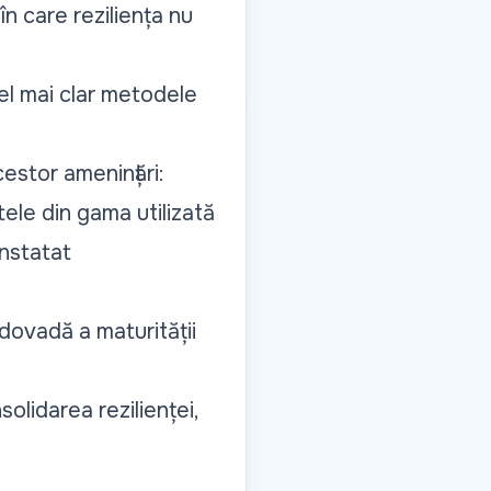
 în care reziliența nu
cel mai clar metodele
estor amenințări:
ele din gama utilizată
onstatat
dovadă a maturității
olidarea rezilienței,