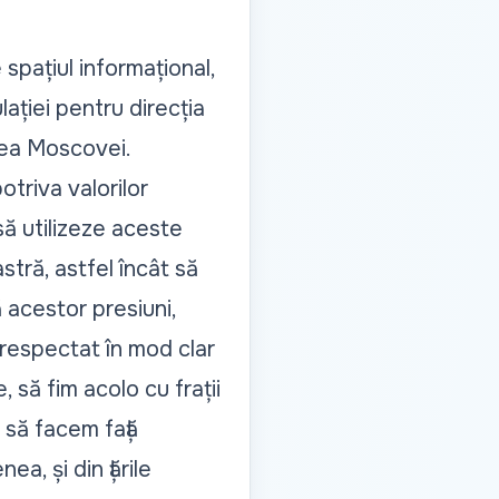
pațiul informațional,
lației pentru direcția
tea Moscovei.
triva valorilor
să utilizeze aceste
stră, astfel încât să
 acestor presiuni,
 respectat în mod clar
, să fim acolo cu frații
 să facem față
a, și din țările