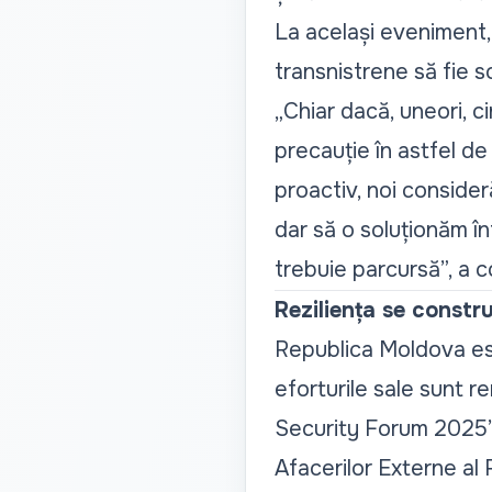
La același eveniment,
transnistrene să fie s
„Chiar dacă, uneori, 
precauție în astfel d
proactiv, noi conside
dar să o soluționăm în
trebuie parcursă
”, a 
Reziliența se constru
Republica Moldova est
eforturile sale sunt r
Security Forum 2025”,
Afacerilor Externe al 