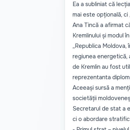
Ea a subliniat că lecț
mai este opțională, ci
Ana Tincă a afirmat că
Kremlinului și modul î
„Republica Moldova, în
regiunea energetică, a
de Kremlin au fost uti
reprezentanta diploma
Aceeași sursă a menți
societății moldovenești
Secretarul de stat a 
ci o abordare stratifi
- Primul strat – nivelul