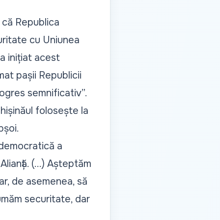
t că Republica
uritate cu Uniunea
 inițiat acest
at pașii Republicii
rogres semnificativ
”.
ișinăul folosește la
pșoi.
 democratică a
lianță. (...) Așteptăm
dar, de asemenea, să
sumăm securitate, dar