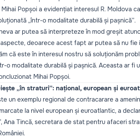
 Mihai Popșoi a evidențiat interesul R. Moldova ca
oluționată
„într-o modalitate durabilă și pașnică”
.
cineva ar putea să interpreteze în mod greșit atun
e aspecte, deoarece acest fapt ar putea să nu fie
răm că este în interesul nostru să soluționăm prob
tr-o modalitate durabilă și pașnică. Aceasta ar fi 
concluzionat Mihai Popșoi.
iește „în straturi”: național, european și euroat
e un exemplu regional de contracarare a amenințări
emarcate la nivel european și euroatlantic, a decla
 Ana Tincă, secretara de stat pentru afaceri strat
României.