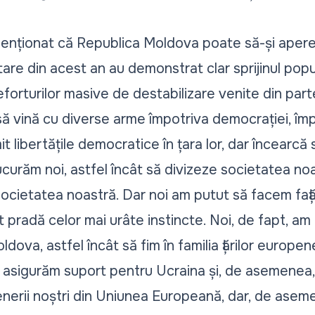
enționat că Republica Moldova poate să-și apere s
tare din acest an au demonstrat clar sprijinul popu
eforturilor masive de destabilizare venite din par
să vină cu diverse arme împotriva democrației, împo
t libertățile democratice în țara lor, dar încearcă 
ucurăm noi, astfel încât să divizeze societatea noa
 societatea noastră. Dar noi am putut să facem față
pradă celor mai urâte instincte. Noi, de fapt, am
ldova, astfel încât să fim în familia țărilor europene
ă asigurăm suport pentru Ucraina și, de asemenea,
nerii noștri din Uniunea Europeană, dar, de asemene