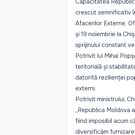
Capacitatea Republicii
crescut semnificativ în
Afacerilor Externe. Of
și 19 noiembrie la Chiș
sprijinului constant ve
Potrivit lui Mihai Pop
teritorială și stabilitat
datorită rezilienței po
externi.
Potrivit ministrului, C
„Republica Moldova as
fiind imposibil acum c
diversificăm furnizar