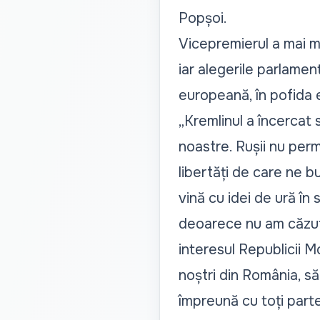
Popșoi.
Vicepremierul a mai m
iar alegerile parlamen
europeană, în pofida 
„Kremlinul a încercat 
noastre. Rușii nu permi
libertăți de care ne b
vină cu idei de ură în
deoarece nu am căzut 
interesul Republicii Mo
noștri din România, s
împreună cu toți parte