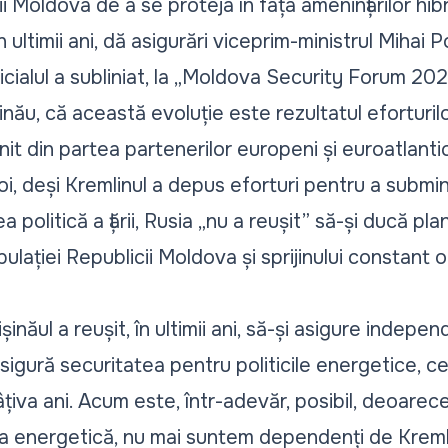
 Moldova de a se proteja în fața amenințărilor hib
 ultimii ani, dă asigurări viceprim-ministrul Mihai P
icialul a subliniat, la „Moldova Security Forum 202
inău, că această evoluție este rezultatul eforturilo
nit din partea partenerilor europeni și euroatlantic
șoi, deși Kremlinul a depus eforturi pentru a submi
ea politică a țării, Rusia
„nu a reușit”
să-și ducă planu
pulației Republicii Moldova și sprijinului constant o
hișinăul a reușit, în ultimii ani, să-și asigure indep
igură securitatea pentru politicile energetice, ce
âțiva ani. Acum este, într-adevăr, posibil, deoare
ea energetică, nu mai suntem dependenți de Kreml