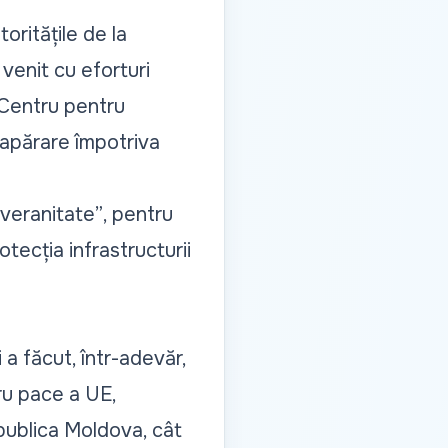
toritățile de la
 venit cu eforturi
 Centru pentru
 apărare împotriva
veranitate”
, pentru
otecția infrastructurii
 a făcut, într-adevăr,
tru pace a UE,
epublica Moldova, cât