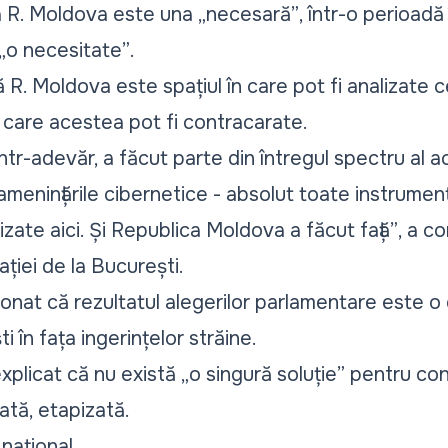
ia R. Moldova este una
„necesară”
, într-o perioadă
„o necesitate”
.
 R. Moldova este spațiul în care pot fi analizate 
n care acestea pot fi contracarate.
tr-adevăr, a făcut parte din întregul spectru al ac
menințările cibernetice - absolut toate instrument
lizate aici. Și Republica Moldova a făcut față”
, a c
ției de la București.
onat că rezultatul alegerilor parlamentare este o 
 în fața ingerințelor străine.
explicat că nu există
„o singură soluție”
pentru cons
cată, etapizată.
 național