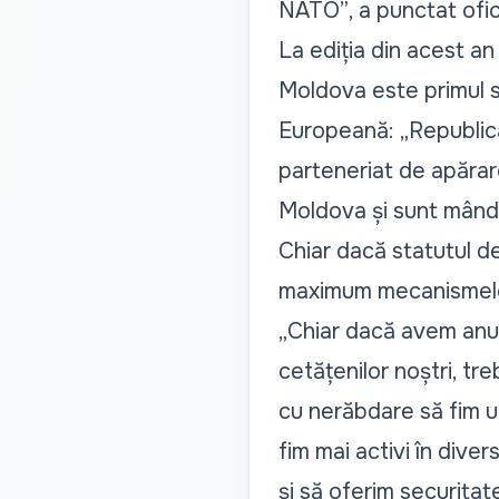
NATO”
, a punctat ofic
La ediția din acest a
Moldova este primul st
Europeană: „
Republica
parteneriat de apărare
Moldova și sunt mândr
Chiar dacă statutul de
maximum mecanismele 
„
Chiar dacă avem anum
cetățenilor noștri, tre
cu nerăbdare să fim un
fim mai activi în dive
și să oferim securitat