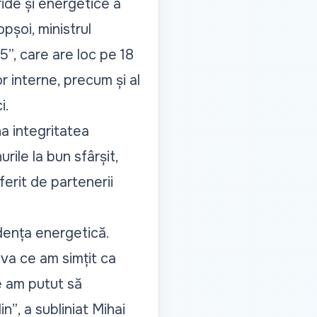
ride și energetice a
opșoi, ministrul
5”, care are loc pe 18
r interne, precum și al
i.
na integritatea
rile la bun sfârșit,
ferit de partenerii
endența energetică.
va ce am simțit ca
ce am putut să
in”
, a subliniat Mihai