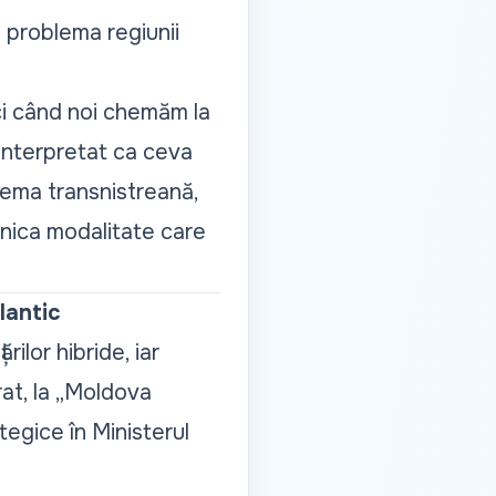
 problema regiunii
ci când noi chemăm la
 interpretat ca ceva
lema transnistreană,
unica modalitate care
lantic
lor hibride, iar
rat, la „Moldova
egice în Ministerul