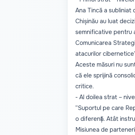
Ana Tincă a subliniat 
Chișinău au luat deciz
semnificative pentru a
Comunicarea Strategic
atacurilor cibernetice
Aceste măsuri nu sunt
că ele sprijină consoli
critice.
- Al doilea strat – niv
”Suportul pe care Repu
o diferență. Atât inst
Misiunea de parteneria