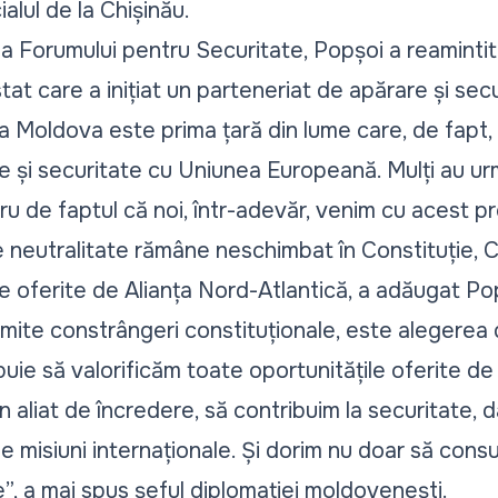
ialul de la Chișinău.
n a Forumului pentru Securitate, Popșoi a reaminti
at care a inițiat un parteneriat de apărare și sec
 Moldova este prima țară din lume care, de fapt, a
 și securitate cu Uniunea Europeană. Mulți au urm
u de faptul că noi, într-adevăr, venim cu acest p
 neutralitate rămâne neschimbat în Constituție, Ch
oferite de Alianța Nord-Atlantică, a adăugat Po
ite constrângeri constituționale, este alegerea
buie să valorificăm toate oportunitățile oferite de A
 aliat de încredere, să contribuim la securitate, 
rse misiuni internaționale. Și dorim nu doar să con
e
”, a mai spus șeful diplomației moldovenești.