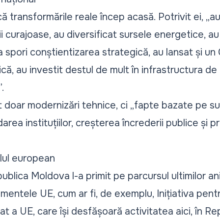
că transformările reale încep acasă. Potrivit ei,
„au
ii curajoase, au diversificat sursele energetice, au
 spori conștientizarea strategică, au lansat și un
ă, au investit destul de mult în infrastructura de
”.
 doar modernizări tehnice, ci
„fapte bazate pe su
darea instituțiilor, creșterea încrederii publice și pr
elul european
blica Moldova l-a primit pe parcursul ultimilor ani
rumentele UE, cum ar fi, de exemplu, Inițiativa pen
t a UE, care își desfășoară activitatea aici, în R